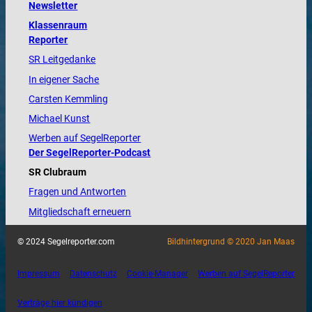
Newsletter
Klassenraum
Reporter
SR Leitgedanke
In eigener Sache
Carsten Kemmling
Michael Kunst
Werben auf SegelReporter
Der SegelReporter-Podcast
SR Clubraum
Fragen und Antworten
Mitgliedschaft erneuern
© 2024 Segelreporter.com
Bildhintergrund © 2020 Jan Maas
Impressum
Datenschutz
Cookie-Manager
Werben auf SegelReporter
Verträge hier kündigen