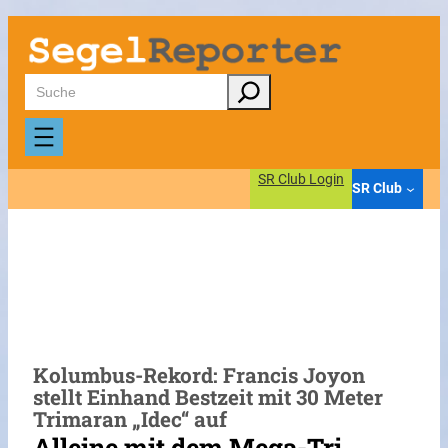
Zum
Inhalt
springen
Suchen
SR Club Login
SR Club
Kolumbus-Rekord: Francis Joyon
stellt Einhand Bestzeit mit 30 Meter
Trimaran „Idec“ auf
Alleine mit dem Mega-Tri