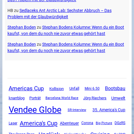
HB
zu
Sedlaceks Ant Arctic Lab: Sechster Abbruch – Das
Problem mit der Glaubwürdigkeit
Stephan Boden
zu
Stephan Bodens Kolumne: Wenn du ein Boot
kaufst, von dem du noch nie zuvor etwas gehört hast
Stephan Boden
zu
Stephan Bodens Kolumne: Wenn du ein Boot
kaufst, von dem du noch nie zuvor etwas gehört hast
Americas Cup
Bootsbau
Unfall
Kollision
Mini 6.50
Umwelt
knarrblog
Porträt
Jörg Riechers
Barcelona World Race
Vendee Globe
35. America's Cup
SR-Interview
America's Cup
Abenteuer
Corona
DGzRS
Laser
Big Picture