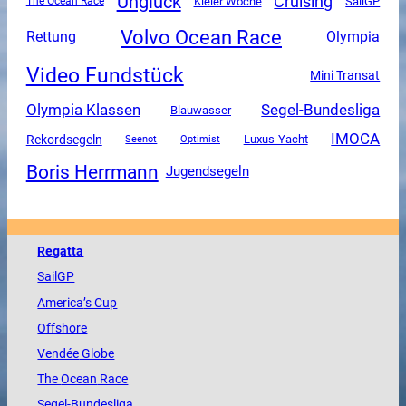
Unglück
Cruising
SailGP
The Ocean Race
Kieler Woche
Volvo Ocean Race
Rettung
Olympia
Video Fundstück
Mini Transat
Olympia Klassen
Segel-Bundesliga
Blauwasser
IMOCA
Rekordsegeln
Luxus-Yacht
Seenot
Optimist
Boris Herrmann
Jugendsegeln
Regatta
SailGP
America
’s Cup
Offshore
Vendée
Globe
The
Ocean
Race
Segel-Bundesliga