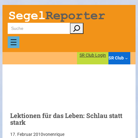
Zum
Inhalt
springen
Suchen
SR Club Login
SR Club
Lektionen für das Leben: Schlau statt
stark
17. Februar 2010
von
enrique