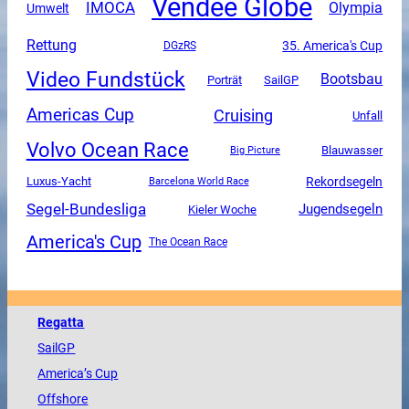
Vendee Globe
IMOCA
Olympia
Umwelt
Rettung
35. America's Cup
DGzRS
Video Fundstück
Bootsbau
SailGP
Porträt
Americas Cup
Cruising
Unfall
Volvo Ocean Race
Blauwasser
Big Picture
Luxus-Yacht
Rekordsegeln
Barcelona World Race
Segel-Bundesliga
Jugendsegeln
Kieler Woche
America's Cup
The Ocean Race
Regatta
SailGP
America
’s Cup
Offshore