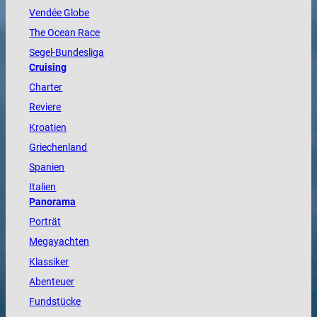
Vendée
Globe
The
Ocean
Race
Segel-Bundesliga
Cruising
Charter
Reviere
Kroatien
Griechenland
Spanien
Italien
Panorama
Porträt
Megayachten
Klassiker
Abenteuer
Fundstücke