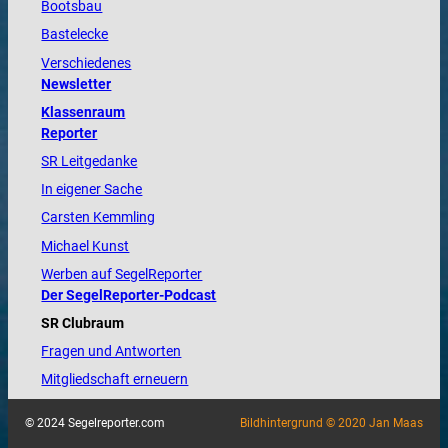
Bootsbau
Bastelecke
Verschiedenes
Newsletter
Klassenraum
Reporter
SR Leitgedanke
In eigener Sache
Carsten Kemmling
Michael Kunst
Werben auf SegelReporter
Der SegelReporter-Podcast
SR Clubraum
Fragen und Antworten
Mitgliedschaft erneuern
© 2024 Segelreporter.com
Bildhintergrund © 2020 Jan Maas