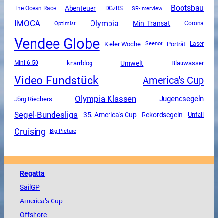
Bootsbau
Abenteuer
The Ocean Race
DGzRS
SR-Interview
IMOCA
Olympia
Mini Transat
Corona
Optimist
Vendee Globe
Kieler Woche
Porträt
Seenot
Laser
Umwelt
Mini 6.50
knarrblog
Blauwasser
Video Fundstück
America's Cup
Olympia Klassen
Jugendsegeln
Jörg Riechers
Segel-Bundesliga
35. America's Cup
Rekordsegeln
Unfall
Cruising
Big Picture
Regatta
SailGP
America
’s Cup
Offshore