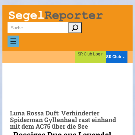
Zum
Inhalt
springen
Suchen
SR Club Login
SR Club
Luna Rossa Duft: Verhinderter
Spiderman Gyllenhaal rast einhand
mit dem AC75 über die See
„Rassiges Duo aus Lavendel