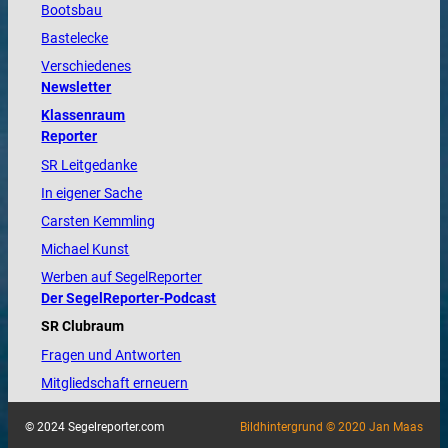
Bootsbau
Bastelecke
Verschiedenes
Newsletter
Klassenraum
Reporter
SR Leitgedanke
In eigener Sache
Carsten Kemmling
Michael Kunst
Werben auf SegelReporter
Der SegelReporter-Podcast
SR Clubraum
Fragen und Antworten
Mitgliedschaft erneuern
© 2024 Segelreporter.com
Bildhintergrund © 2020 Jan Maas