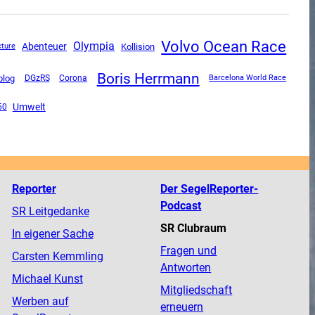
Volvo Ocean Race
Olympia
Abenteuer
Kollision
cture
Boris Herrmann
blog
DGzRS
Corona
Barcelona World Race
Umwelt
50
Reporter
Der SegelReporter-
Podcast
SR Leitgedanke
SR Clubraum
In eigener Sache
Fragen und
Carsten Kemmling
Antworten
Michael Kunst
Mitgliedschaft
Werben auf
erneuern