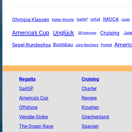
Olympia Klassen
IMOCA
SailGP
Unfall
Kieler Woche
Laser
America's Cup
Unglück
Cruising
Jug
SR-Interview
Americ
Segel-Bundesliga
Bootsbau
Jörg Riechers
Porträt
Regatta
Cruising
SailGP
Charter
America
’s Cup
Reviere
Offshore
Kroatien
Vendée
Globe
Griechenland
The
Ocean
Race
Spanien