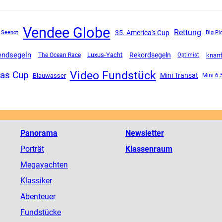
Vendee Globe
Rettung
35. America's Cup
Seenot
Big Pi
endsegeln
Luxus-Yacht
Rekordsegeln
The Ocean Race
knarr
Optimist
Video Fundstück
as Cup
Mini Transat
Blauwasser
Mini 6.
Panorama
Newsletter
Porträt
Klassenraum
Megayachten
Klassiker
Abenteuer
Fundstücke