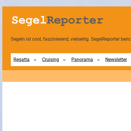
Zum
Inhalt
springen
Segeln ist cool, faszinierend, vielseitig. SegelReporter berich
Regatta
Cruising
Panorama
Newsletter