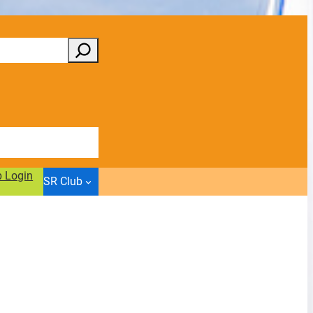
b Login
SR Club