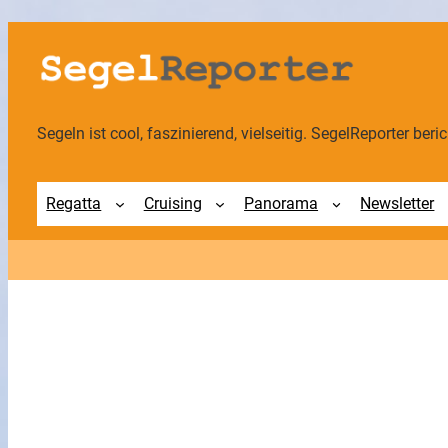
Zum
Inhalt
springen
Segeln ist cool, faszinierend, vielseitig. SegelReporter berich
Regatta
Cruising
Panorama
Newsletter