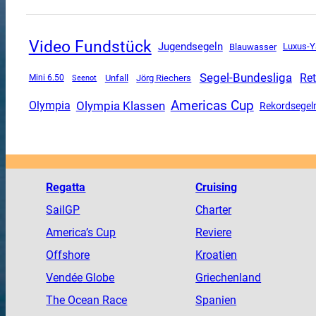
Video Fundstück
Jugendsegeln
Luxus-Y
Blauwasser
Segel-Bundesliga
Re
Unfall
Mini 6.50
Jörg Riechers
Seenot
Americas Cup
Olympia Klassen
Olympia
Rekordsegel
Regatta
Cruising
SailGP
Charter
America
’s Cup
Reviere
Offshore
Kroatien
Vendée
Globe
Griechenland
The
Ocean
Race
Spanien