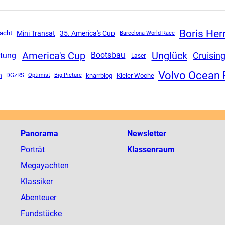
Boris He
Mini Transat
acht
35. America's Cup
Barcelona World Race
America's Cup
Unglück
Cruisin
ttung
Bootsbau
Laser
Volvo Ocean
n
DGzRS
knarrblog
Kieler Woche
Optimist
Big Picture
Panorama
Newsletter
Porträt
Klassenraum
Megayachten
Klassiker
Abenteuer
Fundstücke