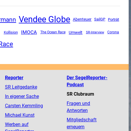
Vendee Globe
rrmann
Abenteuer
SailGP
Porträt
g
IMOCA
Umwelt
Kollision
The Ocean Race
SR-Interview
Corona
 Race
Reporter
Der SegelReporter-
Podcast
SR Leitgedanke
SR Clubraum
In eigener Sache
Fragen und
Carsten Kemmling
Antworten
Michael Kunst
Mitgliedschaft
Werben auf
erneuern