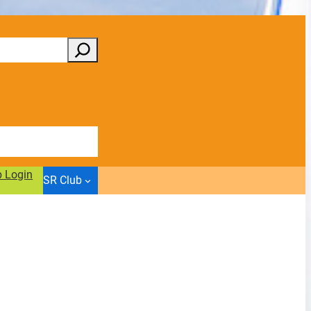
b Login
SR Club