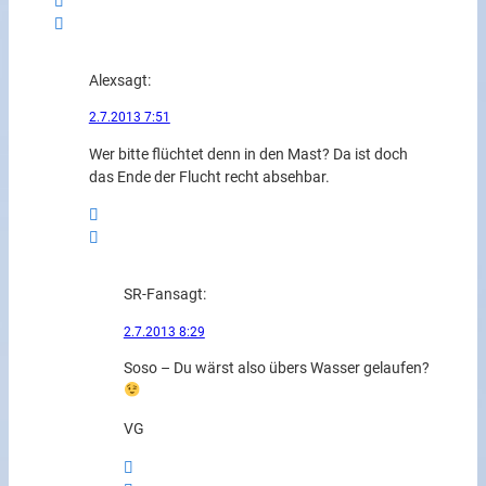
Alex
sagt:
2.7.2013 7:51
Wer bitte flüchtet denn in den Mast? Da ist doch
das Ende der Flucht recht absehbar.
SR-Fan
sagt:
2.7.2013 8:29
Soso – Du wärst also übers Wasser gelaufen?
VG