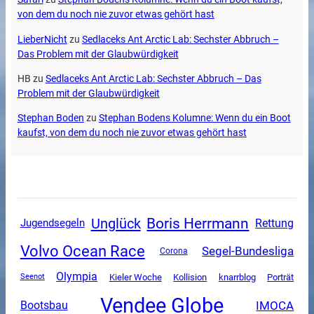
von dem du noch nie zuvor etwas gehört hast
LieberNicht
zu
Sedlaceks Ant Arctic Lab: Sechster Abbruch –
Das Problem mit der Glaubwürdigkeit
HB
zu
Sedlaceks Ant Arctic Lab: Sechster Abbruch – Das
Problem mit der Glaubwürdigkeit
Stephan Boden
zu
Stephan Bodens Kolumne: Wenn du ein Boot
kaufst, von dem du noch nie zuvor etwas gehört hast
Boris Herrmann
Unglück
Rettung
Jugendsegeln
Volvo Ocean Race
Segel-Bundesliga
Corona
Olympia
Kieler Woche
Kollision
knarrblog
Porträt
Seenot
Vendee Globe
IMOCA
Bootsbau