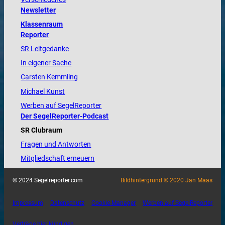
Newsletter
Klassenraum
Reporter
SR Leitgedanke
In eigener Sache
Carsten Kemmling
Michael Kunst
Werben auf SegelReporter
Der SegelReporter-Podcast
SR Clubraum
Fragen und Antworten
Mitgliedschaft erneuern
© 2024 Segelreporter.com
Bildhintergrund © 2020 Jan Maas
Impressum
Datenschutz
Cookie-Manager
Werben auf SegelReporter
Verträge hier kündigen