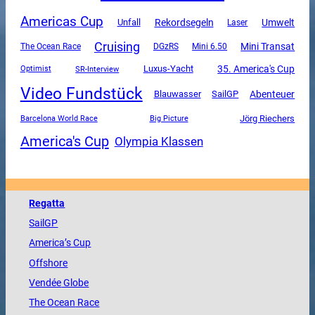
Americas Cup
Unfall
Rekordsegeln
Umwelt
Laser
Cruising
Mini Transat
The Ocean Race
DGzRS
Mini 6.50
Luxus-Yacht
35. America's Cup
SR-Interview
Optimist
Video Fundstück
SailGP
Abenteuer
Blauwasser
Jörg Riechers
Barcelona World Race
Big Picture
America's Cup
Olympia Klassen
Regatta
SailGP
America
’s Cup
Offshore
Vendée
Globe
The
Ocean
Race