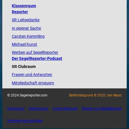
Klassenraum
Reporter
SR Leitgedanke
In eigener Sache
Carsten Kemmling
Michael Kunst
Werben auf SegelReporter
Der SegelReporter-Podcast
SR Clubraum
Fragen und Antworten
Mitgliedschaft erneuern
© 2024 Segelreporter.com
Bildhintergrund © 2020 Jan Maas
Impressum
Datenschutz
Cookie-Manager
Werben auf SegelReporter
Verträge hier kündigen