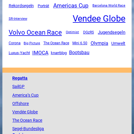
Americas Cup
Rekordsegeln
Porträt
Barcelona World Race
Vendee Globe
SR-Interview
Volvo Ocean Race
Jugendsegeln
DGzRS
Optimist
Olympia
Umwelt
Corona
The Ocean Race
Mini 6.50
Big Picture
IMOCA
Bootsbau
Luxus-Yacht
knarrblog
Regatta
SailGP
America
’s Cup
Offshore
Vendée
Globe
The
Ocean
Race
Segel-Bundesliga