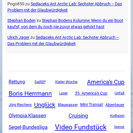
Pogo850
zu
Sedlaceks Ant Arctic Lab: Sechster Abbruch – Das
Problem mit der Glaubwürdigkeit
Stephan Boden
zu
Stephan Bodens Kolumne: Wenn du ein Boot
kaufst, von dem du noch nie zuvor etwas gehört hast
Ulrich Jäger
zu
Sedlaceks Ant Arctic Lab: Sechster Abbruch –
Das Problem mit der Glaubwürdigkeit
America's Cup
Rettung
SailGP
Kieler Woche
Boris Herrmann
35. America's Cup
Unfall
Laser
Unglück
Mini Transat
Abenteuer
Jörg Riechers
Blauwasser
Olympia Klassen
Cruising
Kollision
Video Fundstück
Segel-Bundesliga
Seenot