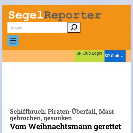
Zum
Inhalt
springen
Suchen
SR Club Login
SR Club
Schiffbruch: Piraten-Überfall, Mast
gebrochen, gesunken
Vom Weihnachtsmann gerettet