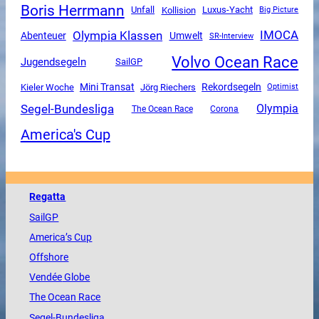
Boris Herrmann
Unfall
Luxus-Yacht
Kollision
Big Picture
Olympia Klassen
IMOCA
Abenteuer
Umwelt
SR-Interview
Volvo Ocean Race
Jugendsegeln
SailGP
Mini Transat
Rekordsegeln
Kieler Woche
Jörg Riechers
Optimist
Segel-Bundesliga
Olympia
The Ocean Race
Corona
America's Cup
Regatta
SailGP
America
’s Cup
Offshore
Vendée
Globe
The
Ocean
Race
Segel-Bundesliga