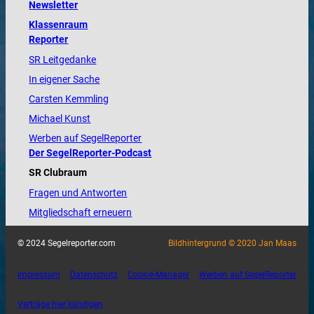
Newsletter
Klassenraum
Reporter
SR Leitgedanke
In eigener Sache
Carsten Kemmling
Michael Kunst
Werben auf SegelReporter
Der SegelReporter-Podcast
SR Clubraum
Fragen und Antworten
Mitgliedschaft erneuern
© 2024 Segelreporter.com
Bildhintergrund © 2020 Jan Maas
Impressum
Datenschutz
Cookie-Manager
Werben auf SegelReporter
Verträge hier kündigen