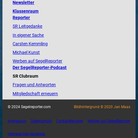
Newsletter
Klassenraum
Reporter
SR Leitgedanke
In eigener Sache
Carsten Kemmling
Michael Kunst
Werben auf SegelReporter
Der SegelReporter-Podcast
SR Clubraum
Fragen und Antworten
Mitgliedschaft erneuern
© 2024 Segelreporter.com
Bildhintergrund © 2020 Jan Maas
Impressum
Datenschutz
Cookie-Manager
Werben auf SegelReporter
Verträge hier kündigen