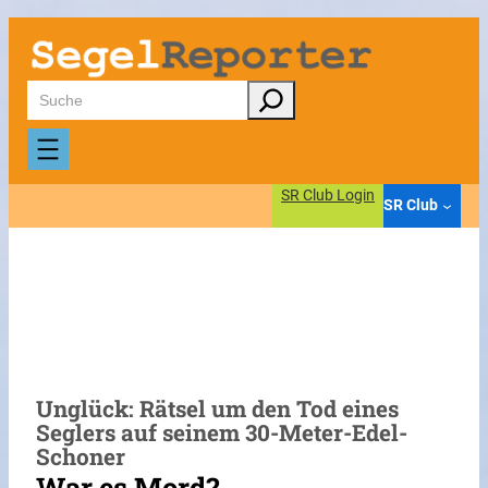
Zum
Inhalt
springen
Suchen
SR Club Login
SR Club
Unglück: Rätsel um den Tod eines
Seglers auf seinem 30-Meter-Edel-
Schoner
War es Mord?