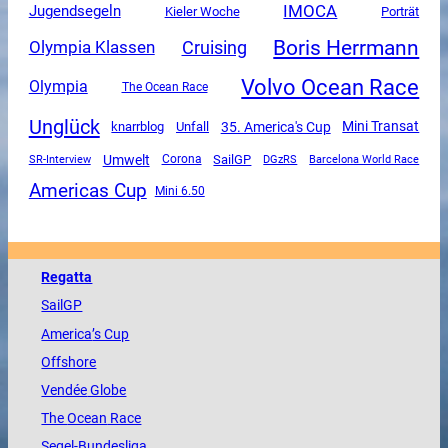
IMOCA
Jugendsegeln
Kieler Woche
Porträt
Boris Herrmann
Olympia Klassen
Cruising
Volvo Ocean Race
Olympia
The Ocean Race
Unglück
Mini Transat
Unfall
35. America's Cup
knarrblog
Umwelt
SailGP
SR-Interview
Corona
DGzRS
Barcelona World Race
Americas Cup
Mini 6.50
Regatta
SailGP
America
’s Cup
Offshore
Vendée
Globe
The
Ocean
Race
Segel-Bundesliga