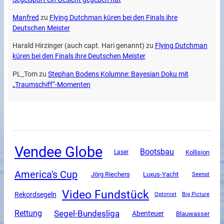
Manfred
zu
Flying Dutchman küren bei den Finals ihre
Deutschen Meister
Harald Hirzinger (auch capt. Hari genannt)
zu
Flying Dutchman
küren bei den Finals ihre Deutschen Meister
PL_Tom
zu
Stephan Bodens Kolumne: Bayesian Doku mit
„Traumschiff“-Momenten
Vendee Globe
Bootsbau
Kollision
Laser
America's Cup
Luxus-Yacht
Jörg Riechers
Seenot
Video Fundstück
Rekordsegeln
Optimist
Big Picture
Segel-Bundesliga
Rettung
Abenteuer
Blauwasser