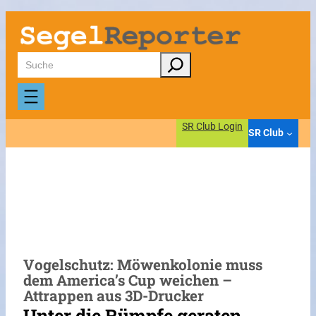
Zum
Inhalt
springen
Suchen
SR Club Login
SR Club
Vogelschutz: Möwenkolonie muss
dem America’s Cup weichen –
Attrappen aus 3D-Drucker
Unter die Rümpfe geraten