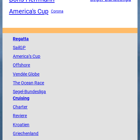
America's Cup
Corona
Regatta
SailGP
America
’s Cup
Offshore
Vendée
Globe
The
Ocean
Race
Segel-Bundesliga
Cruising
Charter
Reviere
Kroatien
Griechenland