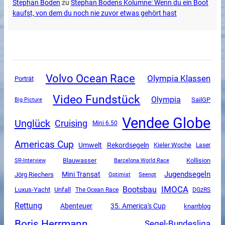
Stephan Boden
zu
Stephan Bodens Kolumne: Wenn du ein Boot
kaufst, von dem du noch nie zuvor etwas gehört hast
Volvo Ocean Race
Olympia Klassen
Porträt
Video Fundstück
Olympia
SailGP
Big Picture
Vendee Globe
Unglück
Cruising
Mini 6.50
Americas Cup
Umwelt
Rekordsegeln
Kieler Woche
Laser
SR-Interview
Blauwasser
Kollision
Barcelona World Race
Jugendsegeln
Mini Transat
Jörg Riechers
Optimist
Seenot
IMOCA
Bootsbau
Luxus-Yacht
Unfall
The Ocean Race
DGzRS
Rettung
Abenteuer
35. America's Cup
knarrblog
Boris Herrmann
Segel-Bundesliga