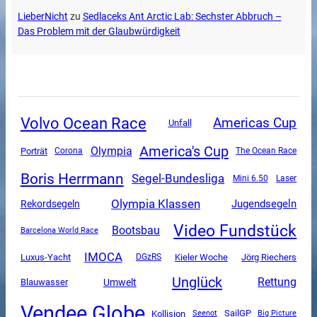
LieberNicht
zu
Sedlaceks Ant Arctic Lab: Sechster Abbruch –
Das Problem mit der Glaubwürdigkeit
Volvo Ocean Race
Americas Cup
Unfall
America's Cup
Olympia
Porträt
Corona
The Ocean Race
Boris Herrmann
Segel-Bundesliga
Mini 6.50
Laser
Olympia Klassen
Jugendsegeln
Rekordsegeln
Video Fundstück
Bootsbau
Barcelona World Race
IMOCA
Luxus-Yacht
DGzRS
Kieler Woche
Jörg Riechers
Unglück
Rettung
Umwelt
Blauwasser
Vendee Globe
SailGP
Kollision
Seenot
Big Picture