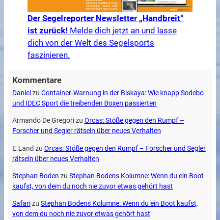
Der Segelreporter Newsletter „Handbreit“
ist zurück!
Melde dich jetzt an und lasse
dich von der Welt des Segelsports
faszinieren.
Kommentare
Daniel
zu
Container-Warnung in der Biskaya: Wie knapp Sodebo
und IDEC Sport die treibenden Boxen passierten
Armando De Gregori
zu
Orcas: Stöße gegen den Rumpf –
Forscher und Segler rätseln über neues Verhalten
E.Land
zu
Orcas: Stöße gegen den Rumpf – Forscher und Segler
rätseln über neues Verhalten
Stephan Boden
zu
Stephan Bodens Kolumne: Wenn du ein Boot
kaufst, von dem du noch nie zuvor etwas gehört hast
Safari
zu
Stephan Bodens Kolumne: Wenn du ein Boot kaufst,
von dem du noch nie zuvor etwas gehört hast