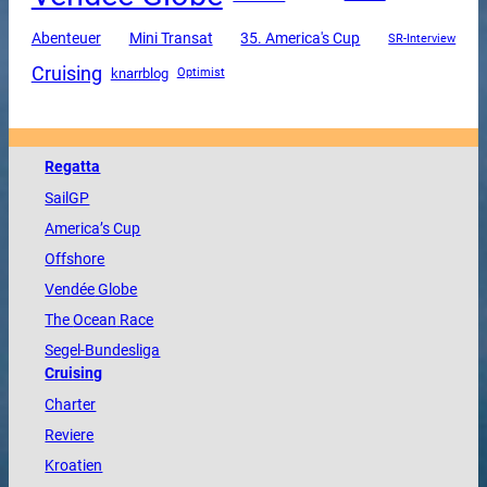
Mini Transat
Abenteuer
35. America's Cup
SR-Interview
Cruising
knarrblog
Optimist
Regatta
SailGP
America
’s Cup
Offshore
Vendée
Globe
The
Ocean
Race
Segel-Bundesliga
Cruising
Charter
Reviere
Kroatien