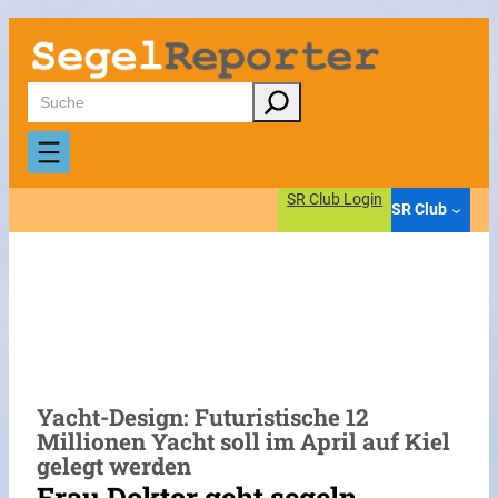
Zum
Inhalt
springen
Suchen
SR Club Login
SR Club
Yacht-Design: Futuristische 12
Millionen Yacht soll im April auf Kiel
gelegt werden
Frau Doktor geht segeln