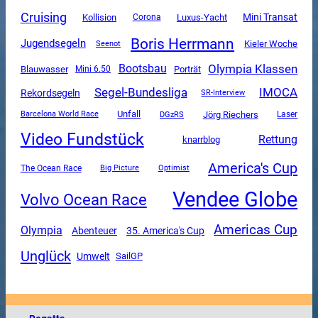
Cruising
Mini Transat
Luxus-Yacht
Kollision
Corona
Boris Herrmann
Jugendsegeln
Kieler Woche
Seenot
Olympia Klassen
Bootsbau
Blauwasser
Mini 6.50
Porträt
Segel-Bundesliga
IMOCA
Rekordsegeln
SR-Interview
Unfall
DGzRS
Jörg Riechers
Barcelona World Race
Laser
Video Fundstück
Rettung
knarrblog
America's Cup
The Ocean Race
Big Picture
Optimist
Vendee Globe
Volvo Ocean Race
Americas Cup
Olympia
Abenteuer
35. America's Cup
Unglück
Umwelt
SailGP