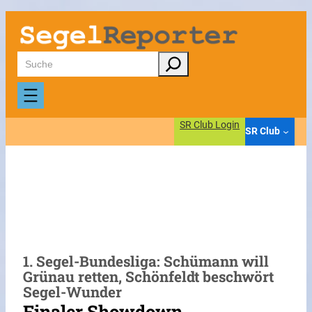
Zum
Inhalt
springen
Suchen
SR Club Login
SR Club
1. Segel-Bundesliga: Schümann will
Grünau retten, Schönfeldt beschwört
Segel-Wunder
Finaler Showdown