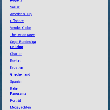
Regatta
SailGP
America
’s Cup
Offshore
Vendée
Globe
The
Ocean
Race
Segel-Bundesliga
Cruising
Charter
Reviere
Kroatien
Griechenland
Spanien
Italien
Panorama
Porträt
Megayachten