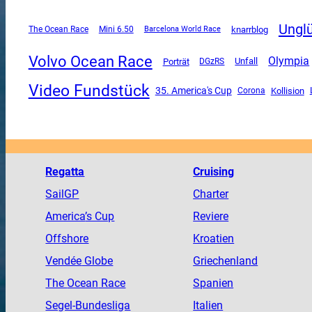
Ungl
The Ocean Race
Mini 6.50
knarrblog
Barcelona World Race
Volvo Ocean Race
Olympia
Unfall
Porträt
DGzRS
Video Fundstück
35. America's Cup
Corona
Kollision
Regatta
Cruising
SailGP
Charter
America
’s Cup
Reviere
Offshore
Kroatien
Vendée
Globe
Griechenland
The
Ocean
Race
Spanien
Segel-Bundesliga
Italien