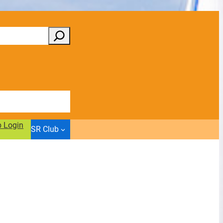
b Login
SR Club