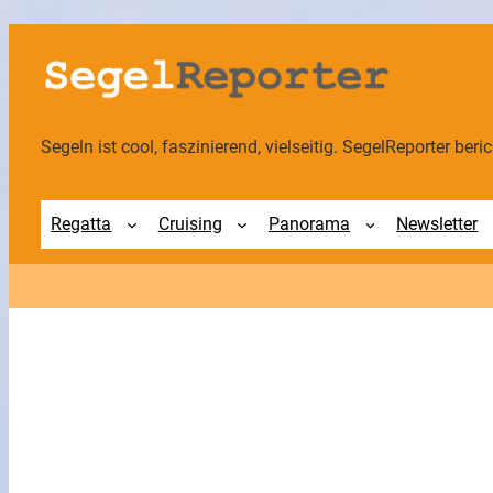
Zum
Inhalt
springen
Segeln ist cool, faszinierend, vielseitig. SegelReporter berich
Regatta
Cruising
Panorama
Newsletter