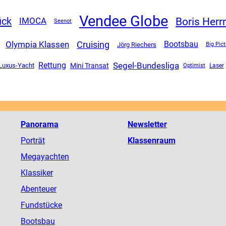
Vendee Globe
Boris Her
ück
IMOCA
Seenot
Olympia Klassen
Cruising
Bootsbau
Jörg Riechers
Big Pict
Segel-Bundesliga
Rettung
Mini Transat
Luxus-Yacht
Optimist
Laser
Panorama
Newsletter
Porträt
Klassenraum
Megayachten
Klassiker
Abenteuer
Fundstücke
Bootsbau