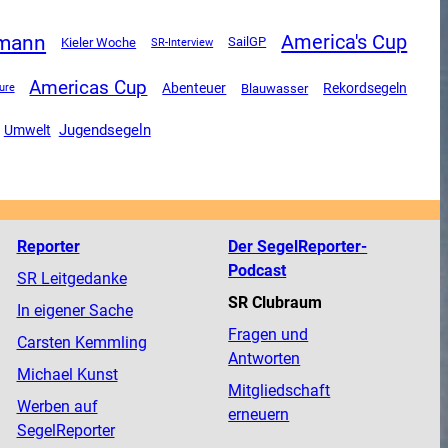
rmann
America's Cup
SailGP
Kieler Woche
SR-Interview
Americas Cup
Abenteuer
Rekordsegeln
Blauwasser
ure
Jugendsegeln
Umwelt
Reporter
Der SegelReporter-
Podcast
SR Leitgedanke
SR Clubraum
In eigener Sache
Fragen und
Carsten Kemmling
Antworten
Michael Kunst
Mitgliedschaft
Werben auf
erneuern
SegelReporter