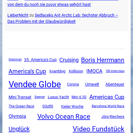
von dem du noch nie zuvor etwas gehört hast
LieberNicht
zu
Sedlaceks Ant Arctic Lab: Sechster Abbruch –
Das Problem mit der Glaubwürdigkeit
Boris Herrmann
Cruising
35. America's Cup
Optimist
America's Cup
IMOCA
knarrblog
Kollision
SR-Interview
Vendee Globe
Umwelt
Abenteuer
Corona
Americas Cup
Mini Transat
Luxus-Yacht
Mini 6.50
Seenot
The Ocean Race
DGzRS
Kieler Woche
Barcelona World Race
Volvo Ocean Race
Olympia
Jörg Riechers
Video Fundstück
Unglück