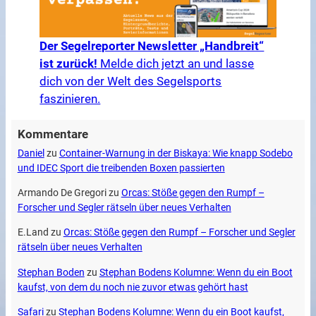
Der Segelreporter Newsletter „Handbreit“
ist zurück!
Melde dich jetzt an und lasse
dich von der Welt des Segelsports
faszinieren.
Kommentare
Daniel
zu
Container-Warnung in der Biskaya: Wie knapp Sodebo
und IDEC Sport die treibenden Boxen passierten
Armando De Gregori
zu
Orcas: Stöße gegen den Rumpf –
Forscher und Segler rätseln über neues Verhalten
E.Land
zu
Orcas: Stöße gegen den Rumpf – Forscher und Segler
rätseln über neues Verhalten
Stephan Boden
zu
Stephan Bodens Kolumne: Wenn du ein Boot
kaufst, von dem du noch nie zuvor etwas gehört hast
Safari
zu
Stephan Bodens Kolumne: Wenn du ein Boot kaufst,