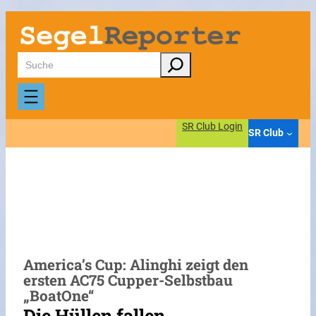
Zum
Inhalt
springen
Suchen
SR Club Login
SR Club
America’s Cup: Alinghi zeigt den
ersten AC75 Cupper-Selbstbau
„BoatOne“
Die Hüllen fallen