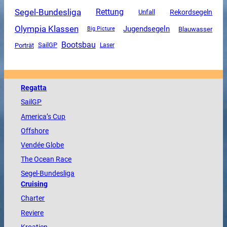
Segel-Bundesliga
Rettung
Unfall
Rekordsegeln
Olympia Klassen
Jugendsegeln
Blauwasser
Big Picture
Bootsbau
SailGP
Porträt
Laser
Regatta
SailGP
America
’s Cup
Offshore
Vendée
Globe
The
Ocean
Race
Segel-Bundesliga
Cruising
Charter
Reviere