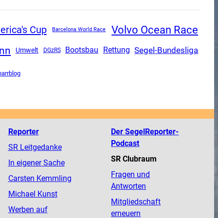
Volvo Ocean Race
rica's Cup
Barcelona World Race
ann
Segel-Bundesliga
Rettung
Bootsbau
Umwelt
DGzRS
narrblog
Reporter
Der SegelReporter-
Podcast
SR Leitgedanke
SR Clubraum
In eigener Sache
Fragen und
Carsten Kemmling
Antworten
Michael Kunst
Mitgliedschaft
Werben auf
erneuern