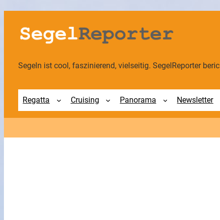
Zum
Inhalt
springen
Segeln ist cool, faszinierend, vielseitig. SegelReporter berich
Regatta
Cruising
Panorama
Newsletter