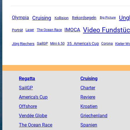
Ung
Cruising
Olympia
Rekordsegeln
Kollision
Big Picture
Video Fundstü
IMOCA
Porträt
The Ocean Race
Laser
SailGP
35. America's Cup
Jörg Riechers
Mini 6.50
Corona
Kieler W
Regatta
Cruising
SailGP
Charter
America
’s Cup
Reviere
Offshore
Kroatien
Vendée
Globe
Griechenland
The
Ocean
Race
Spanien