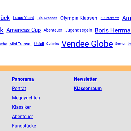
lück
Ame
Olympia Klassen
Luxus-Yacht
Blauwasser
SR-Interview
ck
Boris Herrm
Americas Cup
Jugendsegeln
Abenteuer
Vendee Globe
Mini Transat
Unfall
oche
k
Optimist
Seenot
Panorama
Newsletter
Porträt
Klassenraum
Megayachten
Klassiker
Abenteuer
Fundstücke