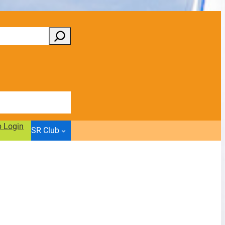
b Login
SR Club