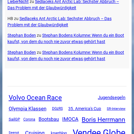
LieberNicht
zu
Sedlaceks Ant Arctic Lab: Sechster Abbruch –
Das Problem mit der Glaubwürdigkeit
HB
zu
Sedlaceks Ant Arctic Lab: Sechster Abbruch – Das
Problem mit der Glaubwürdigkeit
Stephan Boden
zu
Stephan Bodens Kolumne: Wenn du ein Boot
kaufst, von dem du noch nie zuvor etwas gehört hast
Stephan Boden
zu
Stephan Bodens Kolumne: Wenn du ein Boot
kaufst, von dem du noch nie zuvor etwas gehört hast
Volvo Ocean Race
Jugendsegeln
Olympia Klassen
35. America's Cup
DGzRS
SR-Interview
Boris Herrmann
IMOCA
Bootsbau
SailGP
Corona
Vendee Globe
Cruising
knarrblog
Seenot