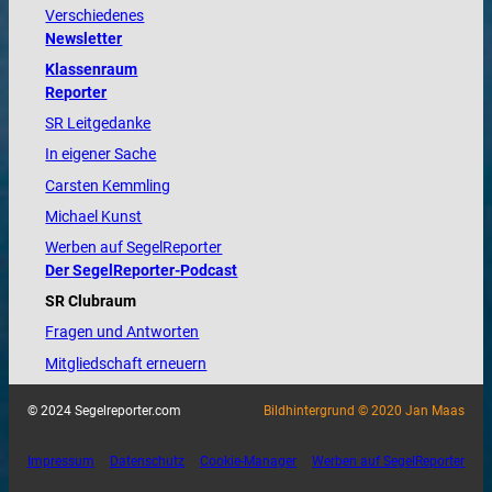
Verschiedenes
Newsletter
Klassenraum
Reporter
SR Leitgedanke
In eigener Sache
Carsten Kemmling
Michael Kunst
Werben auf SegelReporter
Der SegelReporter-Podcast
SR Clubraum
Fragen und Antworten
Mitgliedschaft erneuern
© 2024 Segelreporter.com
Bildhintergrund © 2020 Jan Maas
Impressum
Datenschutz
Cookie-Manager
Werben auf SegelReporter