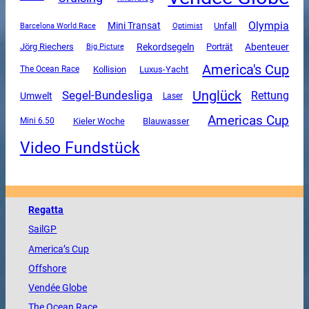
Olympia
Mini Transat
Unfall
Barcelona World Race
Optimist
Rekordsegeln
Abenteuer
Jörg Riechers
Porträt
Big Picture
America's Cup
Luxus-Yacht
The Ocean Race
Kollision
Unglück
Segel-Bundesliga
Rettung
Umwelt
Laser
Americas Cup
Mini 6.50
Kieler Woche
Blauwasser
Video Fundstück
Regatta
SailGP
America
’s Cup
Offshore
Vendée
Globe
The
Ocean
Race