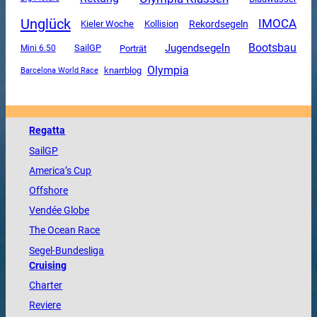
Unglück
IMOCA
Rekordsegeln
Kieler Woche
Kollision
Jugendsegeln
Bootsbau
SailGP
Mini 6.50
Porträt
Olympia
knarrblog
Barcelona World Race
Regatta
SailGP
America
’s Cup
Offshore
Vendée
Globe
The
Ocean
Race
Segel-Bundesliga
Cruising
Charter
Reviere