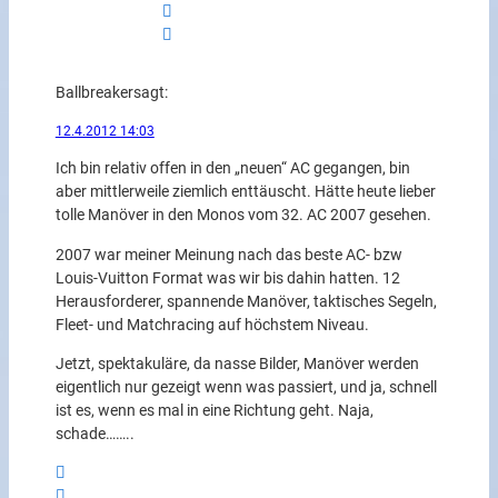
Ballbreaker
sagt:
12.4.2012 14:03
Ich bin relativ offen in den „neuen“ AC gegangen, bin
aber mittlerweile ziemlich enttäuscht. Hätte heute lieber
tolle Manöver in den Monos vom 32. AC 2007 gesehen.
2007 war meiner Meinung nach das beste AC- bzw
Louis-Vuitton Format was wir bis dahin hatten. 12
Herausforderer, spannende Manöver, taktisches Segeln,
Fleet- und Matchracing auf höchstem Niveau.
Jetzt, spektakuläre, da nasse Bilder, Manöver werden
eigentlich nur gezeigt wenn was passiert, und ja, schnell
ist es, wenn es mal in eine Richtung geht. Naja,
schade……..