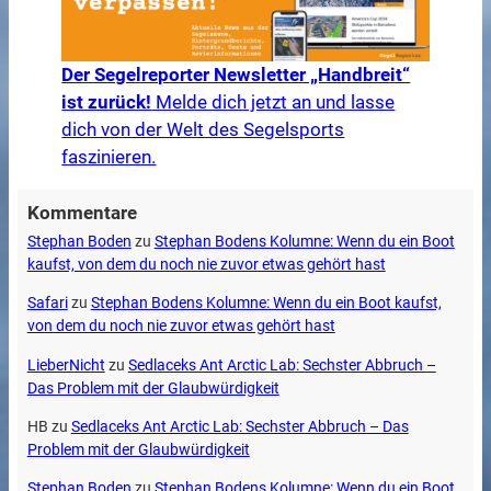
Der Segelreporter Newsletter „Handbreit“
ist zurück!
Melde dich jetzt an und lasse
dich von der Welt des Segelsports
faszinieren.
Kommentare
Stephan Boden
zu
Stephan Bodens Kolumne: Wenn du ein Boot
kaufst, von dem du noch nie zuvor etwas gehört hast
Safari
zu
Stephan Bodens Kolumne: Wenn du ein Boot kaufst,
von dem du noch nie zuvor etwas gehört hast
LieberNicht
zu
Sedlaceks Ant Arctic Lab: Sechster Abbruch –
Das Problem mit der Glaubwürdigkeit
HB
zu
Sedlaceks Ant Arctic Lab: Sechster Abbruch – Das
Problem mit der Glaubwürdigkeit
Stephan Boden
zu
Stephan Bodens Kolumne: Wenn du ein Boot