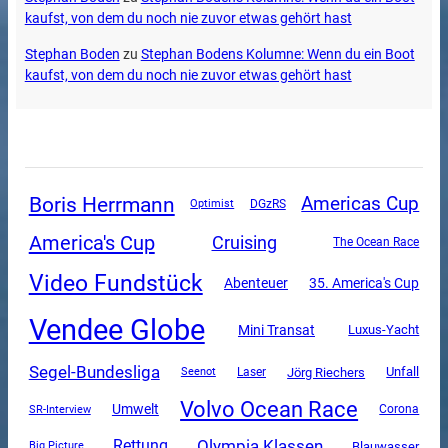
kaufst, von dem du noch nie zuvor etwas gehört hast
Stephan Boden
zu
Stephan Bodens Kolumne: Wenn du ein Boot
kaufst, von dem du noch nie zuvor etwas gehört hast
Boris Herrmann
Americas Cup
DGzRS
Optimist
America's Cup
Cruising
The Ocean Race
Video Fundstück
Abenteuer
35. America's Cup
Vendee Globe
Mini Transat
Luxus-Yacht
Segel-Bundesliga
Unfall
Jörg Riechers
Seenot
Laser
Volvo Ocean Race
Umwelt
SR-Interview
Corona
Olympia Klassen
Rettung
Blauwasser
Big Picture