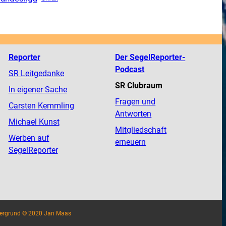
Reporter
Der SegelReporter-
Podcast
SR Leitgedanke
SR Clubraum
In eigener Sache
Fragen und
Carsten Kemmling
Antworten
Michael Kunst
Mitgliedschaft
Werben auf
erneuern
SegelReporter
tergrund © 2020 Jan Maas