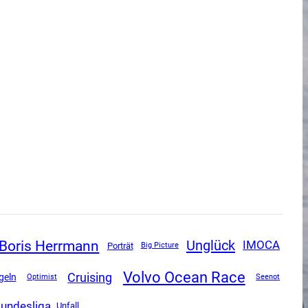
Boris Herrmann
Unglück
IMOCA
Porträt
Big Picture
Volvo Ocean Race
Cruising
geln
Optimist
Seenot
Bundesliga
Unfall