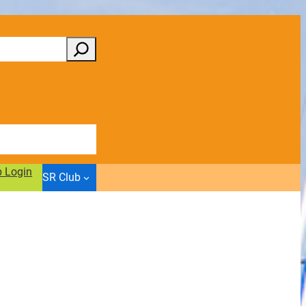
b Login
SR Club