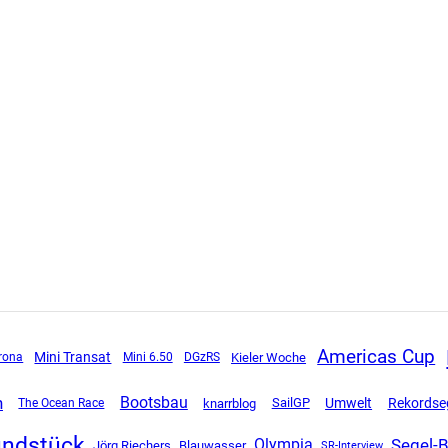
Americas Cup
Mini Transat
rona
Mini 6.50
DGzRS
Kieler Woche
n
Bootsbau
SailGP
Umwelt
Rekordse
The Ocean Race
knarrblog
undstück
Segel-
Olympia
Jörg Riechers
Blauwasser
SR-Interview