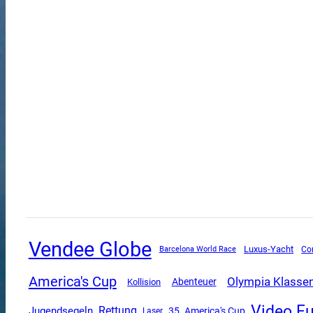
Vendee Globe
Luxus-Yacht
Co
Barcelona World Race
America's Cup
Olympia Klasse
Abenteuer
Kollision
Video F
Rettung
Jugendsegeln
35. America's Cup
Laser