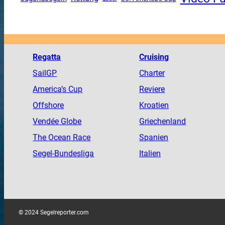
Regatta
Cruising
SailGP
Charter
America
’s Cup
Reviere
Offshore
Kroatien
Vendée
Globe
Griechenland
The
Ocean
Race
Spanien
Segel-Bundesliga
Italien
© 2024 Segelreporter.com