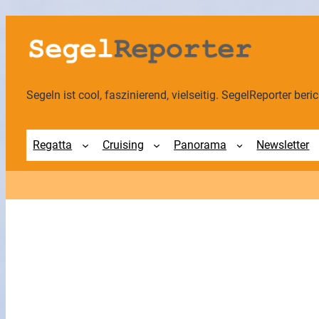
Zum
Inhalt
springen
Segeln ist cool, faszinierend, vielseitig. SegelReporter berich
Regatta
Cruising
Panorama
Newsletter