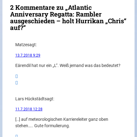
2 Kommentare zu „Atlantic
Anniversary Regatta: Rambler
ausgeschieden – holt Hurrikan „Chris“
auf?“
Matze
sagt:
13.7.2018 9:29
Eärendil hat nur ein „L“. Weiß jemand was das bedeutet?
Lars Hückstädt
sagt:
11.7.2018 12:28
[..] auf meteorologischen Karriereleiter ganz oben
stehen….. Gute formulierung.