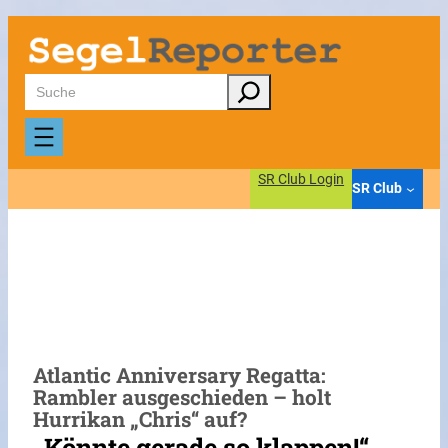
Zum
Inhalt
springen
Suchen
SR Club Login
SR Club
Atlantic Anniversary Regatta:
Rambler ausgeschieden – holt
Hurrikan „Chris“ auf?
„Könnte gerade so klappen!“