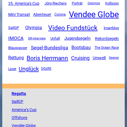
35. America's Cup
Jörg Riechers
Porträt
Kollision
Optimist
Vendee Globe
Mini Transat
Abenteuer
Corona
Video Fundstück
Olympia
SailGP
knarrblog
IMOCA
Jugendsegeln
Unfall
Rekordsegeln
SR-Interview
Segel-Bundesliga
Bootsbau
Blauwasser
The Ocean Race
Boris Herrmann
Cruising
Rettung
Umwelt
Seenot
Unglück
DGzRS
Laser
Regatta
SailGP
America
’s Cup
Offshore
Vendée
Globe