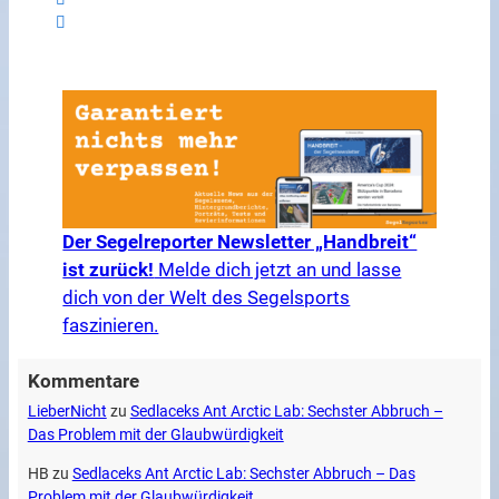
Der Segelreporter Newsletter „Handbreit“
ist zurück!
Melde dich jetzt an und lasse
dich von der Welt des Segelsports
faszinieren.
Kommentare
LieberNicht
zu
Sedlaceks Ant Arctic Lab: Sechster Abbruch –
Das Problem mit der Glaubwürdigkeit
HB
zu
Sedlaceks Ant Arctic Lab: Sechster Abbruch – Das
Problem mit der Glaubwürdigkeit