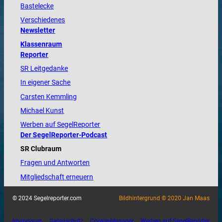
Bastelecke
Verschiedenes
Newsletter
Klassenraum
Reporter
SR Leitgedanke
In eigener Sache
Carsten Kemmling
Michael Kunst
Werben auf SegelReporter
Der SegelReporter-Podcast
SR Clubraum
Fragen und Antworten
Mitgliedschaft erneuern
© 2024 Segelreporter.com
Bildhintergrund © 2020 Jan Maas
Impressum
Datenschutz
Cookie-Manager
Werben auf SegelReporter