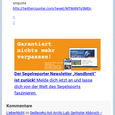
unquote
http://twittercounter.com/tweet/MTM4NTg5MDc
Der Segelreporter Newsletter „Handbreit“
ist zurück!
Melde dich jetzt an und lasse
dich von der Welt des Segelsports
faszinieren.
Kommentare
LieberNicht
zu
Sedlaceks Ant Arctic Lab: Sechster Abbruch –