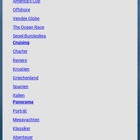
America
’s Cup
Offshore
Vendée
Globe
The
Ocean
Race
Segel-Bundesliga
Cruising
Charter
Reviere
Kroatien
Griechenland
Spanien
Italien
Panorama
Porträt
Megayachten
Klassiker
Abenteuer