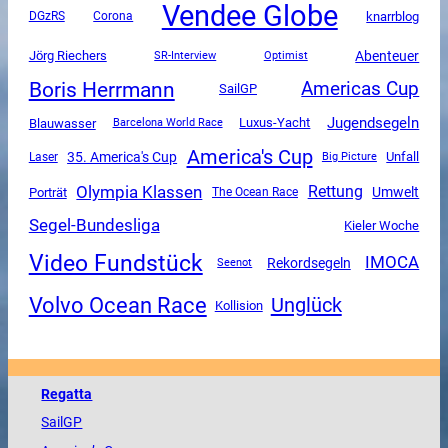
Vendee Globe
DGzRS
Corona
knarrblog
Abenteuer
Jörg Riechers
SR-Interview
Optimist
Boris Herrmann
Americas Cup
SailGP
Jugendsegeln
Luxus-Yacht
Blauwasser
Barcelona World Race
America's Cup
35. America's Cup
Unfall
Laser
Big Picture
Olympia Klassen
Rettung
Umwelt
Porträt
The Ocean Race
Segel-Bundesliga
Kieler Woche
Video Fundstück
IMOCA
Rekordsegeln
Seenot
Volvo Ocean Race
Unglück
Kollision
Regatta
SailGP