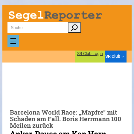
Zum
Inhalt
springen
Suchen
SR Club Login
SR Club
Barcelona World Race: „Mapfre“ mit
Schaden am Fall. Boris Herrmann 100
Meilen zurück
Anker-Pause am Kap Horn