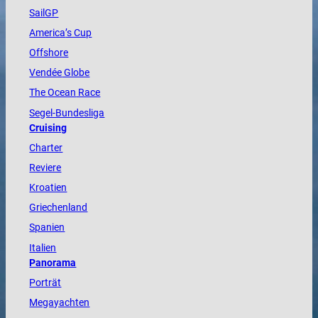
SailGP
America
’s Cup
Offshore
Vendée
Globe
The
Ocean
Race
Segel-Bundesliga
Cruising
Charter
Reviere
Kroatien
Griechenland
Spanien
Italien
Panorama
Porträt
Megayachten