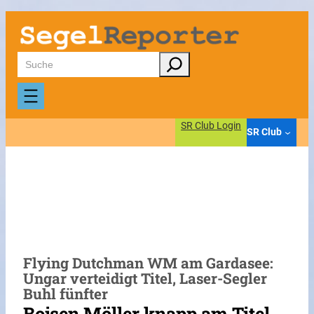
Zum
Inhalt
springen
Suchen
SR Club Login
SR Club
Flying Dutchman WM am Gardasee:
Ungar verteidigt Titel, Laser-Segler
Buhl fünfter
Bojsen Möller knapp am Titel