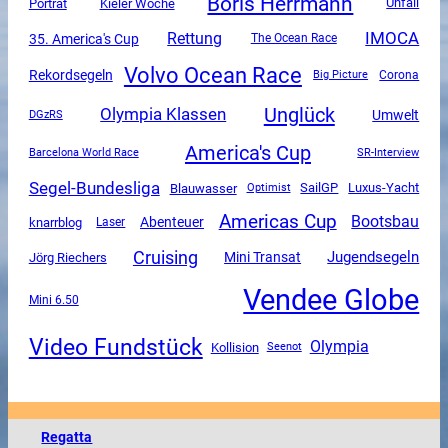
Boris Herrmann
Unfall
Porträt
Kieler Woche
Rettung
IMOCA
35. America's Cup
The Ocean Race
Volvo Ocean Race
Rekordsegeln
Corona
Big Picture
Unglück
Olympia Klassen
Umwelt
DGzRS
America's Cup
SR-Interview
Barcelona World Race
Segel-Bundesliga
SailGP
Luxus-Yacht
Blauwasser
Optimist
Americas Cup
Bootsbau
Abenteuer
knarrblog
Laser
Cruising
Jugendsegeln
Mini Transat
Jörg Riechers
Vendee Globe
Mini 6.50
Video Fundstück
Olympia
Kollision
Seenot
Regatta