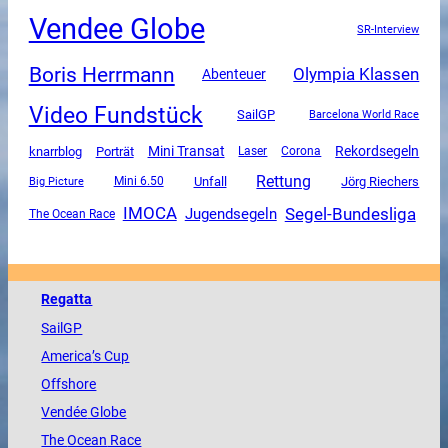
Vendee Globe
SR-Interview
Boris Herrmann
Olympia Klassen
Abenteuer
Video Fundstück
SailGP
Barcelona World Race
Mini Transat
Rekordsegeln
knarrblog
Porträt
Corona
Laser
Rettung
Unfall
Mini 6.50
Jörg Riechers
Big Picture
Segel-Bundesliga
IMOCA
Jugendsegeln
The Ocean Race
Regatta
SailGP
America
’s Cup
Offshore
Vendée
Globe
The
Ocean
Race