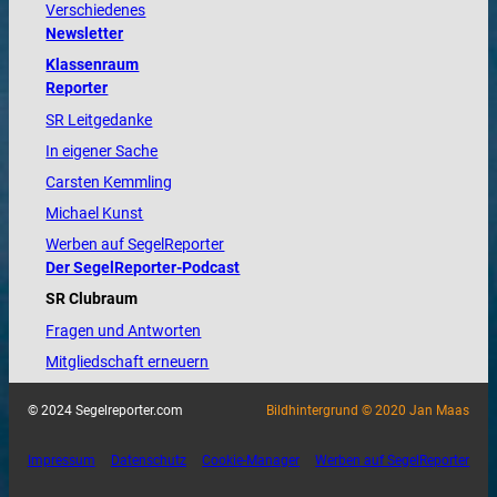
Verschiedenes
Newsletter
Klassenraum
Reporter
SR Leitgedanke
In eigener Sache
Carsten Kemmling
Michael Kunst
Werben auf SegelReporter
Der SegelReporter-Podcast
SR Clubraum
Fragen und Antworten
Mitgliedschaft erneuern
© 2024 Segelreporter.com
Bildhintergrund © 2020 Jan Maas
Impressum
Datenschutz
Cookie-Manager
Werben auf SegelReporter