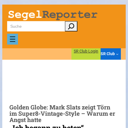
Zum
Inhalt
springen
Suchen
SR Club Login
SR Club
Golden Globe: Mark Slats zeigt Törn
im Super8-Vintage-Style – Warum er
Angst hatte
„Ich begann zu beten“