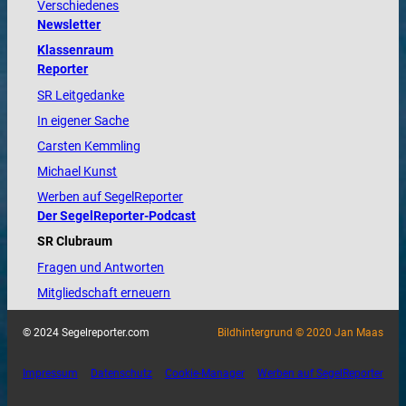
Verschiedenes
Newsletter
Klassenraum
Reporter
SR Leitgedanke
In eigener Sache
Carsten Kemmling
Michael Kunst
Werben auf SegelReporter
Der SegelReporter-Podcast
SR Clubraum
Fragen und Antworten
Mitgliedschaft erneuern
© 2024 Segelreporter.com
Bildhintergrund © 2020 Jan Maas
Impressum
Datenschutz
Cookie-Manager
Werben auf SegelReporter