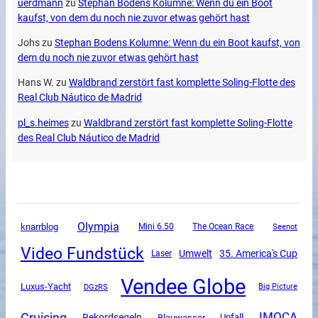
uerdmann
zu
Stephan Bodens Kolumne: Wenn du ein Boot
kaufst, von dem du noch nie zuvor etwas gehört hast
Johs
zu
Stephan Bodens Kolumne: Wenn du ein Boot kaufst, von
dem du noch nie zuvor etwas gehört hast
Hans W.
zu
Waldbrand zerstört fast komplette Soling-Flotte des
Real Club Náutico de Madrid
pl_s.heimes
zu
Waldbrand zerstört fast komplette Soling-Flotte
des Real Club Náutico de Madrid
Olympia
knarrblog
Mini 6.50
The Ocean Race
Seenot
Video Fundstück
Umwelt
35. America's Cup
Laser
Vendee Globe
Luxus-Yacht
DGzRS
Big Picture
Cruising
IMOCA
Rekordsegeln
Unfall
Blauwasser