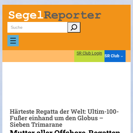
Zum
Inhalt
springen
Suchen
SR Club Login
SR Club
Härteste Regatta der Welt: Ultim-100-
Fußer einhand um den Globus –
Sieben Trimarane
Mutter aller Offshore-Regatten