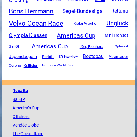
Boris Herrmann
Segel-Bundesliga
Rettung
Volvo Ocean Race
Unglück
Kieler Woche
America's Cup
Olympia Klassen
Mini Transat
Americas Cup
SailGP
Jörg Riechers
Optimist
Jugendsegeln
Bootsbau
Abenteuer
Porträt
SR-Interview
Corona
Kollision
Barcelona World Race
Regatta
SailGP
America
’s Cup
Offshore
Vendée
Globe
The
Ocean
Race