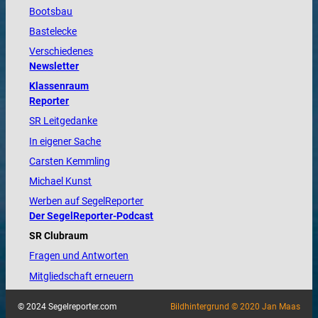
Bootsbau
Bastelecke
Verschiedenes
Newsletter
Klassenraum
Reporter
SR Leitgedanke
In eigener Sache
Carsten Kemmling
Michael Kunst
Werben auf SegelReporter
Der SegelReporter-Podcast
SR Clubraum
Fragen und Antworten
Mitgliedschaft erneuern
© 2024 Segelreporter.com
Bildhintergrund © 2020 Jan Maas