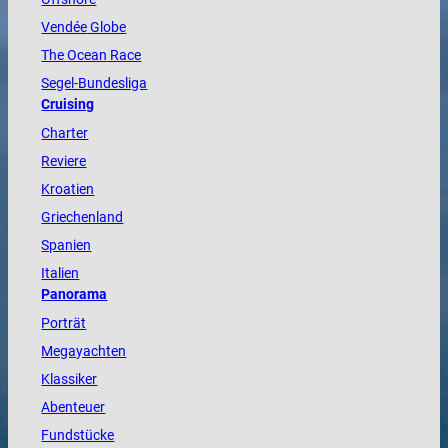
Vendée
Globe
The
Ocean
Race
Segel-Bundesliga
Cruising
Charter
Reviere
Kroatien
Griechenland
Spanien
Italien
Panorama
Porträt
Megayachten
Klassiker
Abenteuer
Fundstücke