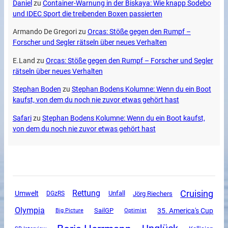
Daniel
zu
Container-Warnung in der Biskaya: Wie knapp Sodebo
und IDEC Sport die treibenden Boxen passierten
Armando De Gregori
zu
Orcas: Stöße gegen den Rumpf –
Forscher und Segler rätseln über neues Verhalten
E.Land
zu
Orcas: Stöße gegen den Rumpf – Forscher und Segler
rätseln über neues Verhalten
Stephan Boden
zu
Stephan Bodens Kolumne: Wenn du ein Boot
kaufst, von dem du noch nie zuvor etwas gehört hast
Safari
zu
Stephan Bodens Kolumne: Wenn du ein Boot kaufst,
von dem du noch nie zuvor etwas gehört hast
Cruising
Rettung
Umwelt
Unfall
DGzRS
Jörg Riechers
Olympia
SailGP
35. America's Cup
Big Picture
Optimist