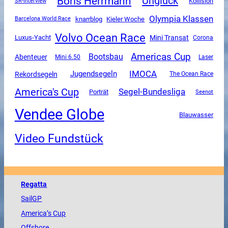
Boris Herrmann
Unglück
SR-Interview
Kollision
Olympia Klassen
knarrblog
Kieler Woche
Barcelona World Race
Volvo Ocean Race
Mini Transat
Luxus-Yacht
Corona
Americas Cup
Bootsbau
Abenteuer
Mini 6.50
Laser
IMOCA
Jugendsegeln
Rekordsegeln
The Ocean Race
America's Cup
Segel-Bundesliga
Porträt
Seenot
Vendee Globe
Blauwasser
Video Fundstück
Regatta
SailGP
America
’s Cup
Offshore