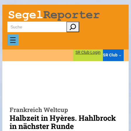
Zum
Inhalt
springen
Suchen
SR Club Login
SR Club
Frankreich Weltcup
Halbzeit in Hyères. Hahlbrock
in nächster Runde