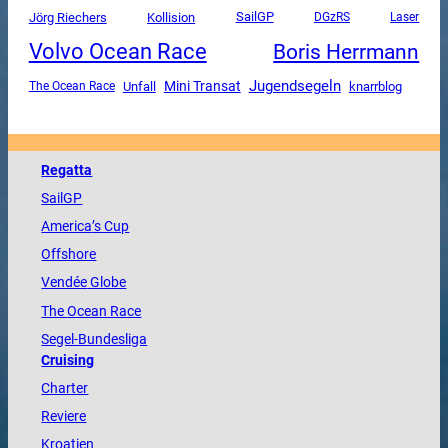
SailGP
Jörg Riechers
Kollision
DGzRS
Laser
Volvo Ocean Race
Boris Herrmann
Jugendsegeln
Mini Transat
Unfall
The Ocean Race
knarrblog
Regatta
SailGP
America
’s Cup
Offshore
Vendée
Globe
The
Ocean
Race
Segel-Bundesliga
Cruising
Charter
Reviere
Kroatien