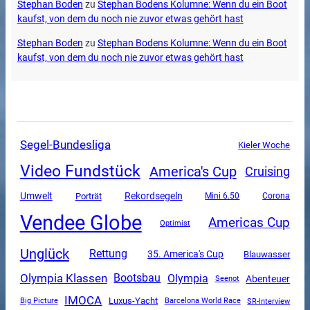
Stephan Boden
zu
Stephan Bodens Kolumne: Wenn du ein Boot
kaufst, von dem du noch nie zuvor etwas gehört hast
Stephan Boden
zu
Stephan Bodens Kolumne: Wenn du ein Boot
kaufst, von dem du noch nie zuvor etwas gehört hast
Segel-Bundesliga
Kieler Woche
Video Fundstück
America's Cup
Cruising
Umwelt
Rekordsegeln
Porträt
Mini 6.50
Corona
Vendee Globe
Americas Cup
Optimist
Unglück
Rettung
35. America's Cup
Blauwasser
Olympia Klassen
Olympia
Bootsbau
Abenteuer
Seenot
IMOCA
Luxus-Yacht
SR-Interview
Big Picture
Barcelona World Race