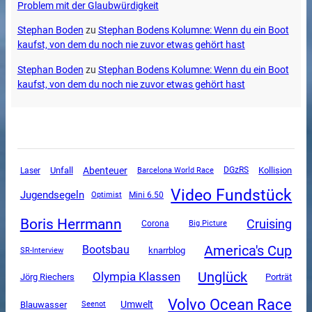
Problem mit der Glaubwürdigkeit
Stephan Boden
zu
Stephan Bodens Kolumne: Wenn du ein Boot
kaufst, von dem du noch nie zuvor etwas gehört hast
Stephan Boden
zu
Stephan Bodens Kolumne: Wenn du ein Boot
kaufst, von dem du noch nie zuvor etwas gehört hast
Unfall
Abenteuer
DGzRS
Kollision
Laser
Barcelona World Race
Video Fundstück
Jugendsegeln
Mini 6.50
Optimist
Boris Herrmann
Cruising
Corona
Big Picture
America's Cup
Bootsbau
SR-Interview
knarrblog
Unglück
Olympia Klassen
Jörg Riechers
Porträt
Volvo Ocean Race
Umwelt
Blauwasser
Seenot