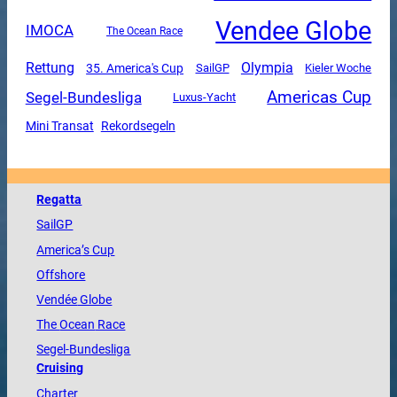
Vendee Globe
IMOCA
The Ocean Race
Rettung
Olympia
35. America's Cup
SailGP
Kieler Woche
Americas Cup
Segel-Bundesliga
Luxus-Yacht
Mini Transat
Rekordsegeln
Regatta
SailGP
America
’s Cup
Offshore
Vendée
Globe
The
Ocean
Race
Segel-Bundesliga
Cruising
Charter