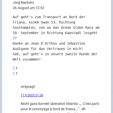
Jörg Riechers
26.August um 12:52
Auf geht's zum Transport an Bord der
Triana, einem Swan 53, Richtung
Southampton, von wo das Ocean Globe Race am
10. September in Richtung Kapstadt losgeht
??
Danke an Jean D'Arthus und Sébastien
Audigane für das Vertrauen in mich!
Seb, auf geht's in unsere zweite Runde der
Welt zusammen!
1
1
omg
sagt:
11.9.2023 21:26
Nicht ganz korrekt übersetzt Atlantis: „…C’est parti
pour le convoyage à bord de Triana,…“ , dh