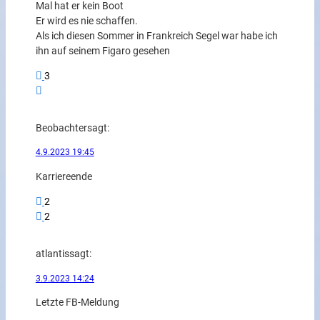
Mal hat er kein Boot
Er wird es nie schaffen.
Als ich diesen Sommer in Frankreich Segel war habe ich
ihn auf seinem Figaro gesehen
3
Beobachter
sagt:
4.9.2023 19:45
Karriereende
2
2
atlantis
sagt:
3.9.2023 14:24
Letzte FB-Meldung