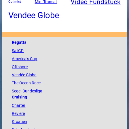
Video Fundstück
Mini Transat
Optimist
Vendee Globe
Regatta
SailGP
America
’s Cup
Offshore
Vendée
Globe
The
Ocean
Race
Segel-Bundesliga
Cruising
Charter
Reviere
Kroatien