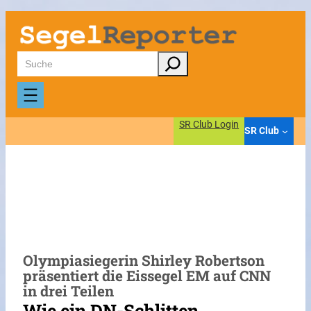
Zum
Inhalt
springen
Suchen
SR Club Login
SR Club
Olympiasiegerin Shirley Robertson
präsentiert die Eissegel EM auf CNN
in drei Teilen
Wie ein DN-Schlitten