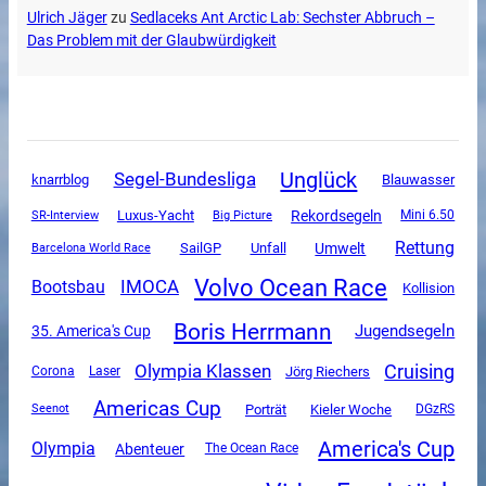
Ulrich Jäger
zu
Sedlaceks Ant Arctic Lab: Sechster Abbruch –
Das Problem mit der Glaubwürdigkeit
Unglück
Segel-Bundesliga
knarrblog
Blauwasser
Luxus-Yacht
Rekordsegeln
SR-Interview
Mini 6.50
Big Picture
Rettung
SailGP
Unfall
Umwelt
Barcelona World Race
Volvo Ocean Race
IMOCA
Bootsbau
Kollision
Boris Herrmann
Jugendsegeln
35. America's Cup
Olympia Klassen
Cruising
Corona
Jörg Riechers
Laser
Americas Cup
Porträt
Kieler Woche
DGzRS
Seenot
America's Cup
Olympia
Abenteuer
The Ocean Race