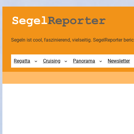
Zum
Inhalt
springen
Segeln ist cool, faszinierend, vielseitig. SegelReporter berich
Regatta
Cruising
Panorama
Newsletter