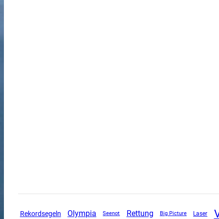
Olympia
Rettung
Rekordsegeln
Seenot
Big Picture
Laser