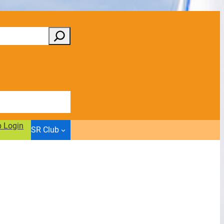
b Login
SR Club