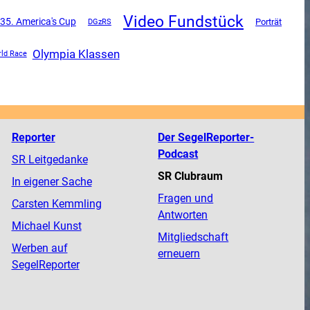
Video Fundstück
35. America's Cup
DGzRS
Porträt
Olympia Klassen
rld Race
Reporter
Der SegelReporter-
Podcast
SR Leitgedanke
SR Clubraum
In eigener Sache
Fragen und
Carsten Kemmling
Antworten
Michael Kunst
Mitgliedschaft
Werben auf
erneuern
SegelReporter