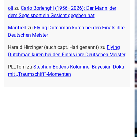
oli
zu
Carlo Borlenghi (1956–2026): Der Mann, der
dem Segelsport ein Gesicht gegeben hat
Manfred
zu
Flying Dutchman küren bei den Finals ihre
Deutschen Meister
Harald Hirzinger (auch capt. Hari genannt)
zu
Flying
Dutchman küren bei den Finals ihre Deutschen Meister
PL_Tom
zu
Stephan Bodens Kolumne: Bayesian Doku
mit „Traumschiff“-Momenten