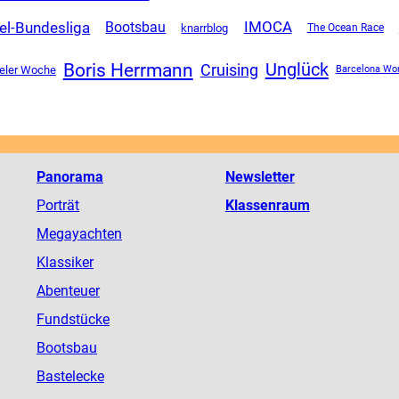
el-Bundesliga
IMOCA
Bootsbau
knarrblog
The Ocean Race
Boris Herrmann
Unglück
Cruising
ieler Woche
Barcelona Wo
Panorama
Newsletter
Porträt
Klassenraum
Megayachten
Klassiker
Abenteuer
Fundstücke
Bootsbau
Bastelecke