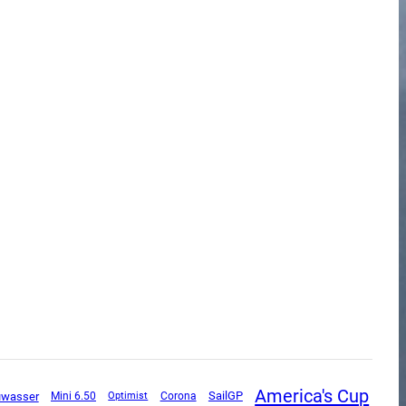
America's Cup
SailGP
uwasser
Mini 6.50
Corona
Optimist