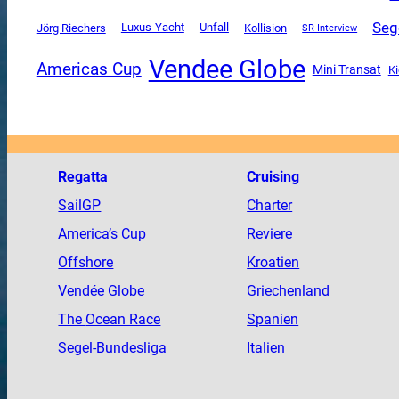
Seg
Luxus-Yacht
Unfall
Jörg Riechers
Kollision
SR-Interview
Vendee Globe
Americas Cup
Mini Transat
K
Regatta
Cruising
SailGP
Charter
America
’s Cup
Reviere
Offshore
Kroatien
Vendée
Globe
Griechenland
The
Ocean
Race
Spanien
Segel-Bundesliga
Italien