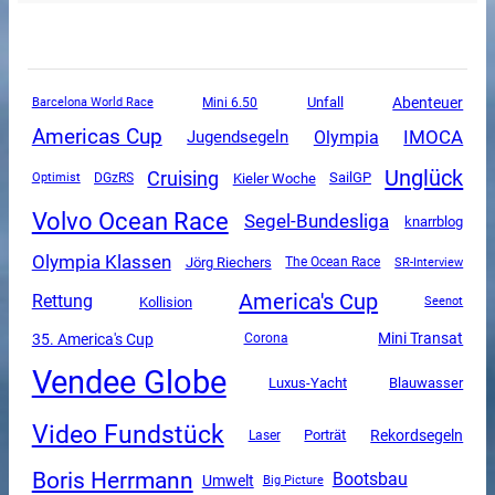
Unfall
Abenteuer
Mini 6.50
Barcelona World Race
Americas Cup
Olympia
IMOCA
Jugendsegeln
Unglück
Cruising
SailGP
DGzRS
Kieler Woche
Optimist
Volvo Ocean Race
Segel-Bundesliga
knarrblog
Olympia Klassen
Jörg Riechers
The Ocean Race
SR-Interview
America's Cup
Rettung
Kollision
Seenot
Mini Transat
35. America's Cup
Corona
Vendee Globe
Luxus-Yacht
Blauwasser
Video Fundstück
Rekordsegeln
Porträt
Laser
Boris Herrmann
Bootsbau
Umwelt
Big Picture