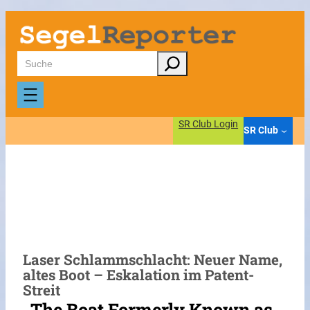
Zum
Inhalt
springen
Suchen
SR Club Login
SR Club
Laser Schlammschlacht: Neuer Name,
altes Boot – Eskalation im Patent-
Streit
„The Boat Formerly Known as