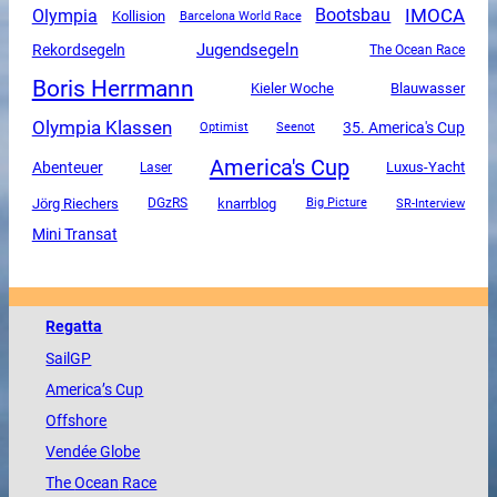
Olympia
IMOCA
Bootsbau
Kollision
Barcelona World Race
Jugendsegeln
Rekordsegeln
The Ocean Race
Boris Herrmann
Kieler Woche
Blauwasser
Olympia Klassen
35. America's Cup
Optimist
Seenot
America's Cup
Abenteuer
Luxus-Yacht
Laser
Jörg Riechers
DGzRS
knarrblog
SR-Interview
Big Picture
Mini Transat
Regatta
SailGP
America
’s Cup
Offshore
Vendée
Globe
The
Ocean
Race