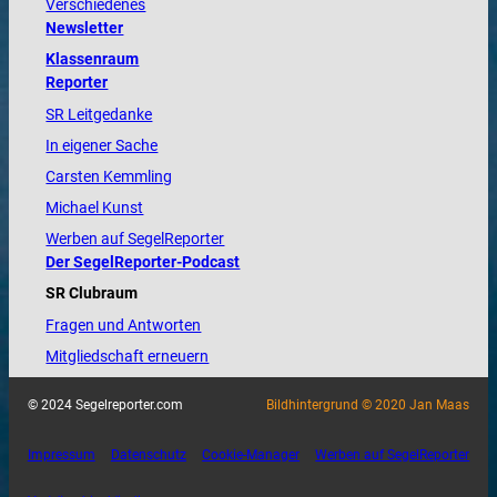
Verschiedenes
Newsletter
Klassenraum
Reporter
SR Leitgedanke
In eigener Sache
Carsten Kemmling
Michael Kunst
Werben auf SegelReporter
Der SegelReporter-Podcast
SR Clubraum
Fragen und Antworten
Mitgliedschaft erneuern
© 2024 Segelreporter.com
Bildhintergrund © 2020 Jan Maas
Impressum
Datenschutz
Cookie-Manager
Werben auf SegelReporter