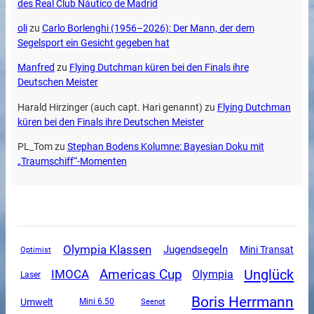
des Real Club Náutico de Madrid
oli
zu
Carlo Borlenghi (1956–2026): Der Mann, der dem
Segelsport ein Gesicht gegeben hat
Manfred
zu
Flying Dutchman küren bei den Finals ihre
Deutschen Meister
Harald Hirzinger (auch capt. Hari genannt)
zu
Flying Dutchman
küren bei den Finals ihre Deutschen Meister
PL_Tom
zu
Stephan Bodens Kolumne: Bayesian Doku mit
„Traumschiff“-Momenten
Olympia Klassen
Jugendsegeln
Mini Transat
Optimist
Unglück
Americas Cup
IMOCA
Olympia
Laser
Boris Herrmann
Umwelt
Mini 6.50
Seenot