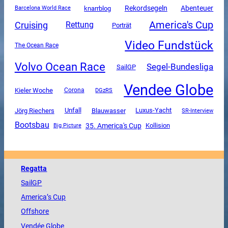
Rekordsegeln
Abenteuer
knarrblog
Barcelona World Race
America's Cup
Cruising
Rettung
Porträt
Video Fundstück
The Ocean Race
Volvo Ocean Race
Segel-Bundesliga
SailGP
Vendee Globe
Kieler Woche
Corona
DGzRS
Unfall
Luxus-Yacht
Jörg Riechers
Blauwasser
SR-Interview
Bootsbau
35. America's Cup
Kollision
Big Picture
Regatta
SailGP
America
’s Cup
Offshore
Vendée
Globe