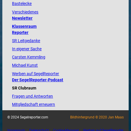
Bastelecke
Verschiedenes
Newsletter
Klassenraum
Reporter
SR Leitgedanke
In eigener Sache
Carsten Kemmling
Michael Kunst
Werben auf SegelReporter
Der SegelReporter-Podcast
SR Clubraum
Fragen und Antworten
Mitgliedschaft erneuern
© 2024 Segelreporter.com
Bildhintergrund © 2020 Jan Maas
Impressum
Datenschutz
Cookie-Manager
Werben auf SegelReporter