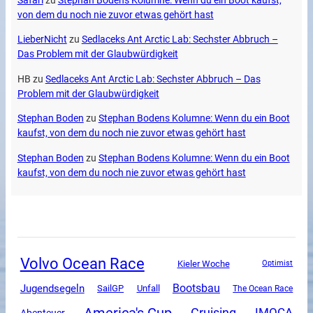
Safari
zu
Stephan Bodens Kolumne: Wenn du ein Boot kaufst,
von dem du noch nie zuvor etwas gehört hast
LieberNicht
zu
Sedlaceks Ant Arctic Lab: Sechster Abbruch –
Das Problem mit der Glaubwürdigkeit
HB
zu
Sedlaceks Ant Arctic Lab: Sechster Abbruch – Das
Problem mit der Glaubwürdigkeit
Stephan Boden
zu
Stephan Bodens Kolumne: Wenn du ein Boot
kaufst, von dem du noch nie zuvor etwas gehört hast
Stephan Boden
zu
Stephan Bodens Kolumne: Wenn du ein Boot
kaufst, von dem du noch nie zuvor etwas gehört hast
Volvo Ocean Race
Kieler Woche
Optimist
Jugendsegeln
Bootsbau
SailGP
Unfall
The Ocean Race
America's Cup
Cruising
IMOCA
Abenteuer