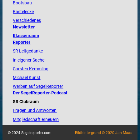
Bootsbau
Bastelecke
Verschiedenes
Newsletter
Klassenraum
Reporter
SR Leitgedanke
In eigener Sache
Carsten Kemmling
Michael Kunst
Werben auf SegelReporter
Der SegelReporter-Podcast
SR Clubraum
Fragen und Antworten
Mitgliedschaft erneuern
© 2024 Segelreporter.com
Bildhintergrund © 2020 Jan Maas