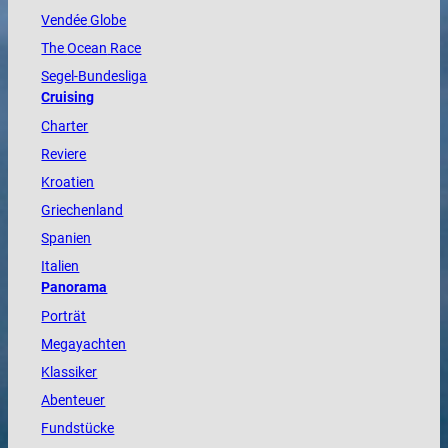
Vendée
Globe
The
Ocean
Race
Segel-Bundesliga
Cruising
Charter
Reviere
Kroatien
Griechenland
Spanien
Italien
Panorama
Porträt
Megayachten
Klassiker
Abenteuer
Fundstücke