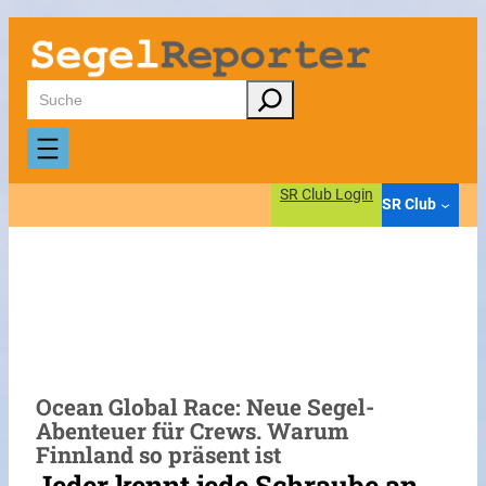
Zum
Inhalt
springen
Suchen
SR Club Login
SR Club
Ocean Global Race: Neue Segel-
Abenteuer für Crews. Warum
Finnland so präsent ist
Jeder kennt jede Schraube an