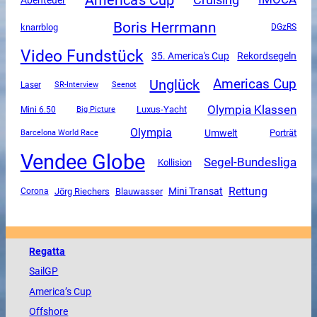
Boris Herrmann
knarrblog
DGzRS
Video Fundstück
35. America's Cup
Rekordsegeln
Unglück
Americas Cup
SR-Interview
Laser
Seenot
Olympia Klassen
Luxus-Yacht
Mini 6.50
Big Picture
Olympia
Umwelt
Porträt
Barcelona World Race
Vendee Globe
Segel-Bundesliga
Kollision
Rettung
Mini Transat
Corona
Jörg Riechers
Blauwasser
Regatta
SailGP
America
’s Cup
Offshore