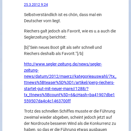
25.3.2012 9:24
Selbstverständlich ist es chön, dass mal ein
Deutscher vorn liegt.
Riechers galt jedoch als Favorit, wie es u.a auch die
Seglerzeitung berichtet:
[b]“Sein neues Boot gilt als sehr schnell und
Riechers deshalb als Favorit.“[/b]
http://www.segler-zeitung.de/news/segler-
zeitung-
news/datum/2012/maerz//kategorieauswahl/7tx_
ttnews%5Bteaser%5D%3D1/artikel/joerg-riechers-
startet-gut-mit-neuer-mare//1288/?
tx_ttnews%5Bcount%5D=6&cHash=ba41907dbe1
559507da4c4c1463700ff
Trotz des schnellen Schiffes musste er die Führung
zweimal wieder abgeben, scheint jedoch jetzt auf
der Nordroute besseren Wind als die Konkurrenz zu
haben, so das er die Führung etwas ausbauen