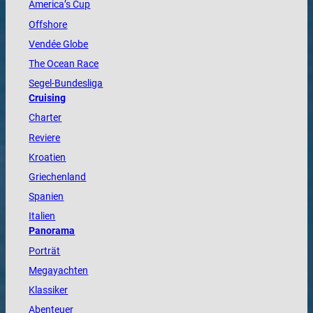
America
’s Cup
Offshore
Vendée
Globe
The
Ocean
Race
Segel-Bundesliga
Cruising
Charter
Reviere
Kroatien
Griechenland
Spanien
Italien
Panorama
Porträt
Megayachten
Klassiker
Abenteuer