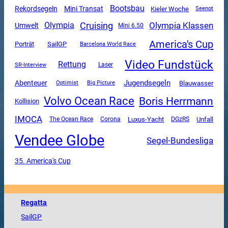
Bootsbau
Mini Transat
Rekordsegeln
Kieler Woche
Seenot
Cruising
Olympia Klassen
Olympia
Umwelt
Mini 6.50
America's Cup
SailGP
Porträt
Barcelona World Race
Video Fundstück
Rettung
SR-Interview
Laser
Jugendsegeln
Abenteuer
Blauwasser
Optimist
Big Picture
Volvo Ocean Race
Boris Herrmann
Kollision
IMOCA
Luxus-Yacht
Unfall
The Ocean Race
Corona
DGzRS
Vendee Globe
Segel-Bundesliga
35. America's Cup
Regatta
SailGP