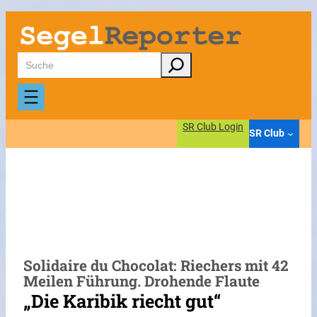
Zum
Inhalt
springen
Suchen
SR Club Login
SR Club
Solidaire du Chocolat: Riechers mit 42
Meilen Führung. Drohende Flaute
„Die Karibik riecht gut“