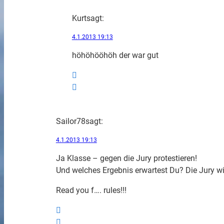
Kurt
sagt:
4.1.2013 19:13
höhöhööhöh der war gut
Sailor78
sagt:
4.1.2013 19:13
Ja Klasse – gegen die Jury protestieren!
Und welches Ergebnis erwartest Du? Die Jury w
Read you f…. rules!!!