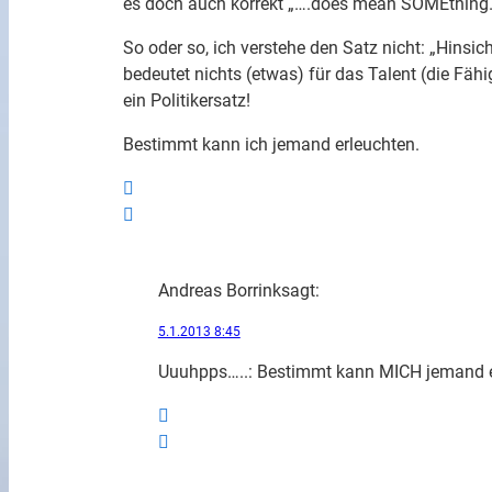
es doch auch korrekt „….does mean SOMEthing
So oder so, ich verstehe den Satz nicht: „Hinsich
bedeutet nichts (etwas) für das Talent (die Fähi
ein Politikersatz!
Bestimmt kann ich jemand erleuchten.
Andreas Borrink
sagt:
5.1.2013 8:45
Uuuhpps…..: Bestimmt kann MICH jemand e