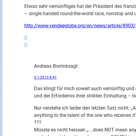
Etwas sehr vernünftiges hat der Präsident des fran
– single handed round-the-world race, nonstop and 
http://www.vendeeglobe.org/en/news/article/8903/a
Andreas Borrink
sagt:
5.1.2013 8:41
Das klingt für mich soweit auch vernünftig und 
und der Erfordernis ihrer strikten Einhaltung – b
Nur verstehe ich leider den letzten Satz nicht: „A
anything to the talent of the one who receives it
???
Müsste es nicht heissen „….does NOT mean anyth