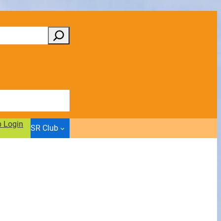
b Login
SR Club