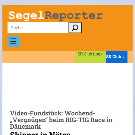
Zum
Inhalt
springen
Suchen
SR Club Login
SR Club
Video-Fundstück: Wochend-
„Vergnügen“ beim RIG-TIG Race in
Dänemark
Skipper in Nöten