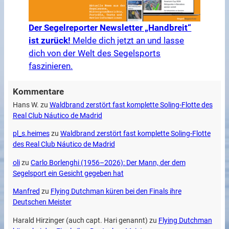
Der Segelreporter Newsletter „Handbreit“
ist zurück!
Melde dich jetzt an und lasse
dich von der Welt des Segelsports
faszinieren.
Kommentare
Hans W.
zu
Waldbrand zerstört fast komplette Soling-Flotte des
Real Club Náutico de Madrid
pl_s.heimes
zu
Waldbrand zerstört fast komplette Soling-Flotte
des Real Club Náutico de Madrid
oli
zu
Carlo Borlenghi (1956–2026): Der Mann, der dem
Segelsport ein Gesicht gegeben hat
Manfred
zu
Flying Dutchman küren bei den Finals ihre
Deutschen Meister
Harald Hirzinger (auch capt. Hari genannt)
zu
Flying Dutchman