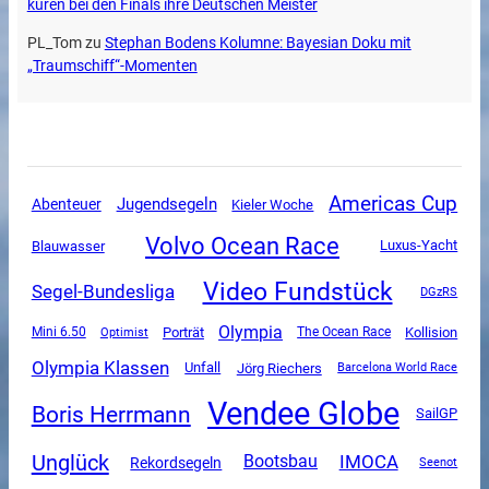
küren bei den Finals ihre Deutschen Meister
PL_Tom
zu
Stephan Bodens Kolumne: Bayesian Doku mit
„Traumschiff“-Momenten
Americas Cup
Jugendsegeln
Abenteuer
Kieler Woche
Volvo Ocean Race
Luxus-Yacht
Blauwasser
Video Fundstück
Segel-Bundesliga
DGzRS
Olympia
Mini 6.50
Porträt
The Ocean Race
Kollision
Optimist
Olympia Klassen
Unfall
Jörg Riechers
Barcelona World Race
Vendee Globe
Boris Herrmann
SailGP
Unglück
IMOCA
Bootsbau
Rekordsegeln
Seenot