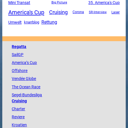
Mini Transat
35. America's Cup
Big Picture
America's Cup
Cruising
Corona
SR-Interview
Laser
Rettung
Umwelt
knarrblog
Regatta
SailGP
America
’s Cup
Offshore
Vendée
Globe
The
Ocean
Race
Segel-Bundesliga
Cruising
Charter
Reviere
Kroatien