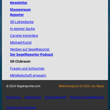
Newsletter
Klassenraum
Reporter
SR Leitgedanke
In eigener Sache
Carsten Kemmling
Michael Kunst
Werben auf SegelReporter
Der SegelReporter-Podcast
SR Clubraum
Fragen und Antworten
Mitgliedschaft erneuern
© 2024 Segelreporter.com
Bildhintergrund © 2020 Jan Maas
Impressum
Datenschutz
Cookie-Manager
Werben auf SegelReporter
Verträge hier kündigen