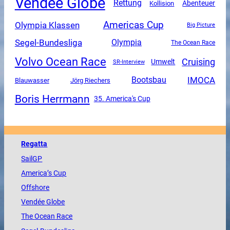
Vendee Globe
Rettung
Abenteuer
Kollision
Americas Cup
Olympia Klassen
Big Picture
Segel-Bundesliga
Olympia
The Ocean Race
Volvo Ocean Race
Cruising
Umwelt
SR-Interview
IMOCA
Bootsbau
Blauwasser
Jörg Riechers
Boris Herrmann
35. America's Cup
Regatta
SailGP
America
’s Cup
Offshore
Vendée
Globe
The
Ocean
Race