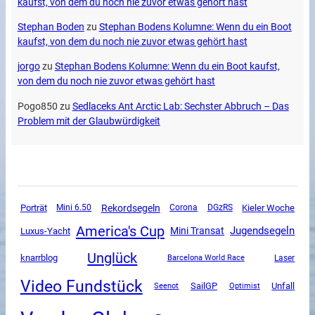
kaufst, von dem du noch nie zuvor etwas gehört hast
Stephan Boden
zu
Stephan Bodens Kolumne: Wenn du ein Boot
kaufst, von dem du noch nie zuvor etwas gehört hast
jorgo
zu
Stephan Bodens Kolumne: Wenn du ein Boot kaufst,
von dem du noch nie zuvor etwas gehört hast
Pogo850
zu
Sedlaceks Ant Arctic Lab: Sechster Abbruch – Das
Problem mit der Glaubwürdigkeit
Rekordsegeln
Porträt
Mini 6.50
Corona
DGzRS
Kieler Woche
America's Cup
Jugendsegeln
Mini Transat
Luxus-Yacht
Unglück
knarrblog
Barcelona World Race
Laser
Video Fundstück
SailGP
Unfall
Seenot
Optimist