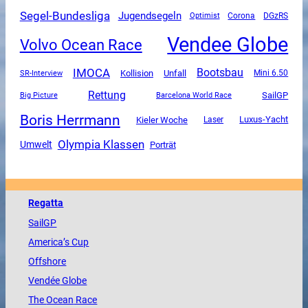
Segel-Bundesliga
Jugendsegeln
Corona
DGzRS
Optimist
Vendee Globe
Volvo Ocean Race
IMOCA
Bootsbau
Unfall
SR-Interview
Kollision
Mini 6.50
Rettung
SailGP
Big Picture
Barcelona World Race
Boris Herrmann
Luxus-Yacht
Kieler Woche
Laser
Olympia Klassen
Umwelt
Porträt
Regatta
SailGP
America
’s Cup
Offshore
Vendée
Globe
The
Ocean
Race