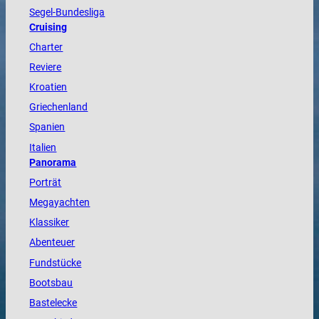
Segel-Bundesliga
Cruising
Charter
Reviere
Kroatien
Griechenland
Spanien
Italien
Panorama
Porträt
Megayachten
Klassiker
Abenteuer
Fundstücke
Bootsbau
Bastelecke