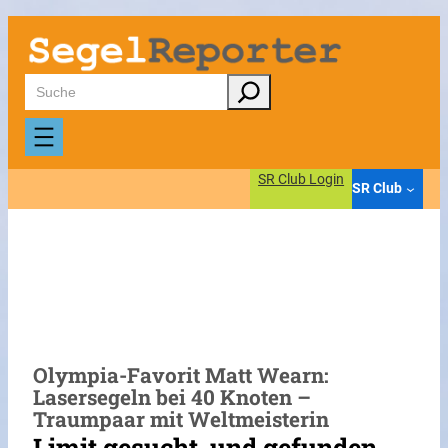
Zum
Inhalt
springen
Suchen
SR Club Login
SR Club
Olympia-Favorit Matt Wearn:
Lasersegeln bei 40 Knoten –
Traumpaar mit Weltmeisterin
Limit gesucht, und gefunden