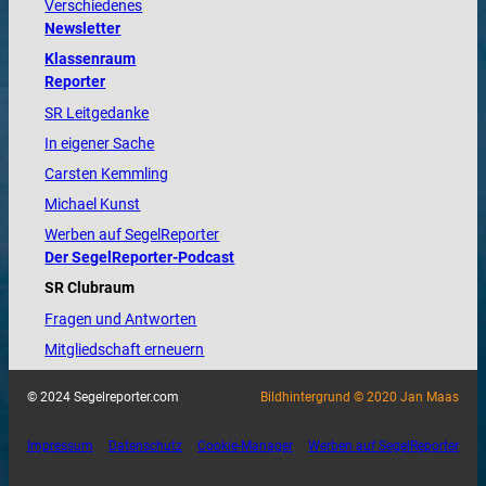
Verschiedenes
Newsletter
Klassenraum
Reporter
SR Leitgedanke
In eigener Sache
Carsten Kemmling
Michael Kunst
Werben auf SegelReporter
Der SegelReporter-Podcast
SR Clubraum
Fragen und Antworten
Mitgliedschaft erneuern
© 2024 Segelreporter.com
Bildhintergrund © 2020 Jan Maas
Impressum
Datenschutz
Cookie-Manager
Werben auf SegelReporter