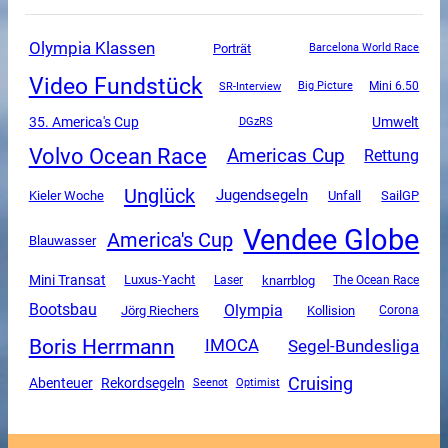
Olympia Klassen
Porträt
Barcelona World Race
Video Fundstück
SR-Interview
Mini 6.50
Big Picture
35. America's Cup
Umwelt
DGzRS
Volvo Ocean Race
Americas Cup
Rettung
Unglück
Jugendsegeln
Unfall
SailGP
Kieler Woche
Vendee Globe
America's Cup
Blauwasser
Mini Transat
Luxus-Yacht
knarrblog
The Ocean Race
Laser
Olympia
Bootsbau
Jörg Riechers
Kollision
Corona
Boris Herrmann
Segel-Bundesliga
IMOCA
Cruising
Abenteuer
Rekordsegeln
Seenot
Optimist