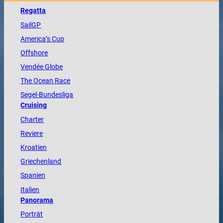
Regatta
SailGP
America
’s Cup
Offshore
Vendée
Globe
The
Ocean
Race
Segel-Bundesliga
Cruising
Charter
Reviere
Kroatien
Griechenland
Spanien
Italien
Panorama
Porträt