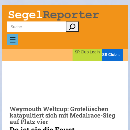
Zum
Inhalt
springen
Suchen
SR Club Login
SR Club
Weymouth Weltcup: Grotelüschen
katapultiert sich mit Medalrace-Sieg
auf Platz vier
Da ist sie die Faust…