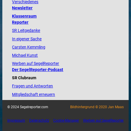
Verschiedenes
Newsletter
Klassenraum
Reporter
SR Leitgedanke
In eigener Sache
Carsten Kemmling
Michael Kunst
Werben auf SegelReporter
Der SegelReporter-Podcast
SR Clubraum
Fragen und Antworten
Mitgliedschaft erneuern
© 2024 Segelreporter.com
Bildhintergrund © 2020 Jan Maas
Impressum
Datenschutz
Cookie-Manager
Werben auf SegelReporter