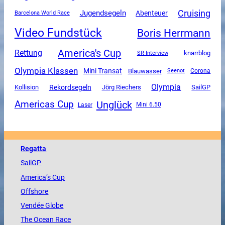
Cruising
Jugendsegeln
Abenteuer
Barcelona World Race
Video Fundstück
Boris Herrmann
America's Cup
Rettung
SR-Interview
knarrblog
Olympia Klassen
Mini Transat
Blauwasser
Corona
Seenot
Olympia
Rekordsegeln
SailGP
Kollision
Jörg Riechers
Unglück
Americas Cup
Mini 6.50
Laser
Regatta
SailGP
America
’s Cup
Offshore
Vendée
Globe
The
Ocean
Race