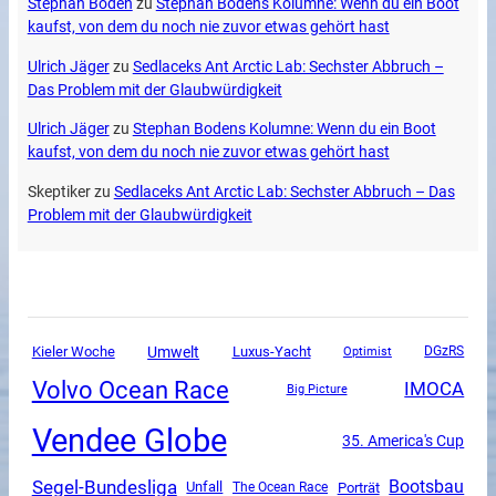
Stephan Boden
zu
Stephan Bodens Kolumne: Wenn du ein Boot
kaufst, von dem du noch nie zuvor etwas gehört hast
Ulrich Jäger
zu
Sedlaceks Ant Arctic Lab: Sechster Abbruch –
Das Problem mit der Glaubwürdigkeit
Ulrich Jäger
zu
Stephan Bodens Kolumne: Wenn du ein Boot
kaufst, von dem du noch nie zuvor etwas gehört hast
Skeptiker
zu
Sedlaceks Ant Arctic Lab: Sechster Abbruch – Das
Problem mit der Glaubwürdigkeit
Umwelt
Luxus-Yacht
Kieler Woche
DGzRS
Optimist
Volvo Ocean Race
IMOCA
Big Picture
Vendee Globe
35. America's Cup
Segel-Bundesliga
Bootsbau
Unfall
The Ocean Race
Porträt