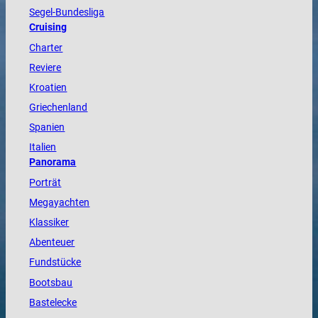
Segel-Bundesliga
Cruising
Charter
Reviere
Kroatien
Griechenland
Spanien
Italien
Panorama
Porträt
Megayachten
Klassiker
Abenteuer
Fundstücke
Bootsbau
Bastelecke