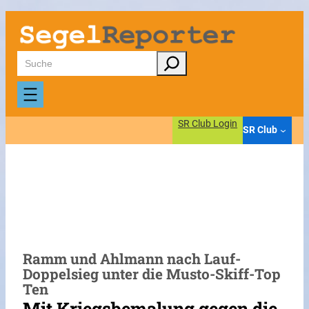
Zum
Inhalt
springen
Suchen
SR Club Login
SR Club
Ramm und Ahlmann nach Lauf-
Doppelsieg unter die Musto-Skiff-Top
Ten
Mit Kriegsbemalung gegen die