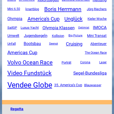
Boris Herrmann
Mini 6.50
knarrblog
Jörg Riechers
America's Cup
Unglück
Olympia
Kieler Woche
Olympia Klassen
IMOCA
SailGP
Luxus-Yacht
Optimist
Jugendsegeln
Mini Transat
Umwelt
Kollision
Big Picture
Cruising
Bootsbau
Unfall
Abenteuer
Seenot
Americas Cup
The Ocean Race
Volvo Ocean Race
Porträt
Corona
Laser
Video Fundstück
Segel-Bundesliga
Vendee Globe
35. America's Cup
Blauwasser
Regatta