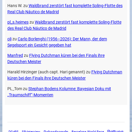
Hans W.
zu
Waldbrand zerstört fast komplette Soling-Flotte des
Real Club Náutico de Madrid
pl_s.heimes
zu
Waldbrand zerstört fast komplette Soling-Flotte
des Real Club Náutico de Madrid
oli
zu
Carlo Borlenghi (1956–2026): Der Mann, der dem
Segelsport ein Gesicht gegeben hat
Manfred
zu
Flying Dutchman küren bei den Finals ihre
Deutschen Meister
Harald Hirzinger (auch capt. Hari genannt)
zu
Flying Dutchman
küren bei den Finals ihre Deutschen Meister
PL_Tom
zu
Stephan Bodens Kolumne: Bayesian Doku mit
„Traumschiff“-Momenten
Rettung
Rekordsegeln
DGzRS
SR-Interview
Barcelona World Race