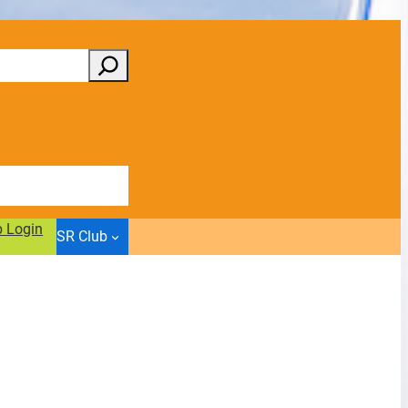
b Login
SR Club