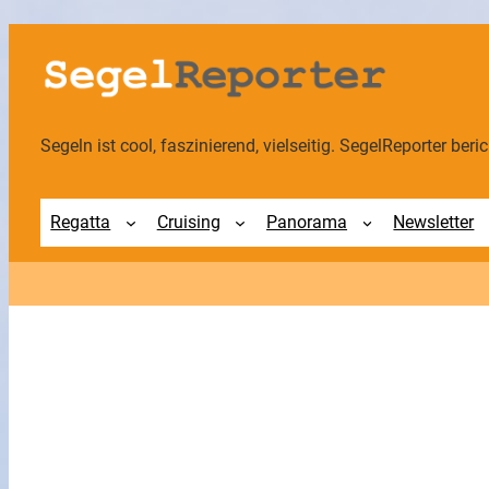
Zum
Inhalt
springen
Segeln ist cool, faszinierend, vielseitig. SegelReporter berich
Regatta
Cruising
Panorama
Newsletter