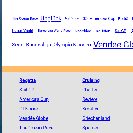
Unglück
35. America's Cup
The Ocean Race
Porträt
Big Picture
Luxus-Yacht
SailGP
knarrblog
Kollision
Barcelona World Race
Vendee Gl
Segel-Bundesliga
Olympia Klassen
Regatta
Cruising
SailGP
Charter
America
’s Cup
Reviere
Offshore
Kroatien
Vendée
Globe
Griechenland
The
Ocean
Race
Spanien