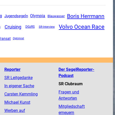
Boris Herrmann
g
Olympia
Jugendsegeln
Blauwasser
Volvo Ocean Race
Cruising
n
DGzRS
SR-Interview
Transat
Optimist
Reporter
Der SegelReporter-
Podcast
SR Leitgedanke
SR Clubraum
In eigener Sache
Fragen und
Carsten Kemmling
Antworten
Michael Kunst
Mitgliedschaft
Werben auf
erneuern