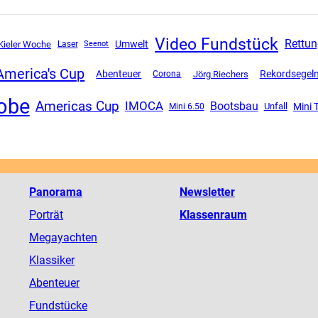
Video Fundstück
Rettun
Umwelt
Kieler Woche
Laser
Seenot
America's Cup
Abenteuer
Rekordsegel
Corona
Jörg Riechers
obe
Americas Cup
IMOCA
Bootsbau
Mini 
Unfall
Mini 6.50
Panorama
Newsletter
Porträt
Klassenraum
Megayachten
Klassiker
Abenteuer
Fundstücke