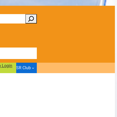
b Login
SR Club