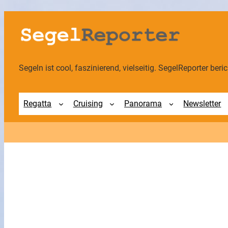
Zum
Inhalt
springen
Segeln ist cool, faszinierend, vielseitig. SegelReporter berich
Regatta
Cruising
Panorama
Newsletter