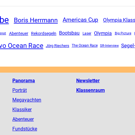
obe
Boris Herrmann
Americas Cup
Olympia Klas
Olympia
Bootsbau
Abenteuer
Rekordsegeln
enot
Laser
Big Picture
vo Ocean Race
Segel
Jörg Riechers
The Ocean Race
SR-Interview
Panorama
Newsletter
Porträt
Klassenraum
Megayachten
Klassiker
Abenteuer
Fundstücke