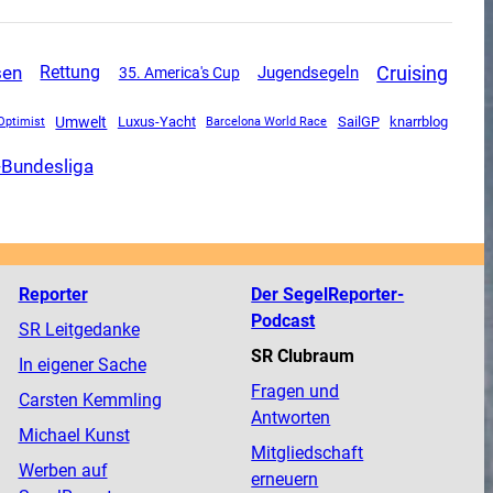
sen
Cruising
Rettung
Jugendsegeln
35. America's Cup
Umwelt
Luxus-Yacht
SailGP
knarrblog
Optimist
Barcelona World Race
-Bundesliga
Reporter
Der SegelReporter-
Podcast
SR Leitgedanke
SR Clubraum
In eigener Sache
Fragen und
Carsten Kemmling
Antworten
Michael Kunst
Mitgliedschaft
Werben auf
erneuern