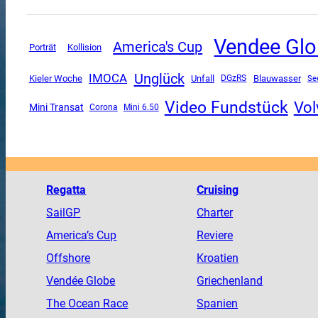
Vendee Gl
America's Cup
Porträt
Kollision
Unglück
IMOCA
Unfall
Kieler Woche
DGzRS
Blauwasser
Se
Video Fundstück
Vol
Mini Transat
Corona
Mini 6.50
Regatta
Cruising
SailGP
Charter
America
’s Cup
Reviere
Offshore
Kroatien
Vendée
Globe
Griechenland
The
Ocean
Race
Spanien