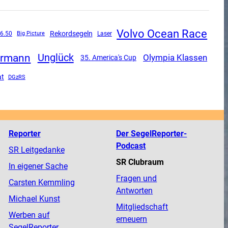
Volvo Ocean Race
Rekordsegeln
 6.50
Big Picture
Laser
rrmann
Unglück
Olympia Klassen
35. America's Cup
at
DGzRS
Reporter
Der SegelReporter-
Podcast
SR Leitgedanke
SR Clubraum
In eigener Sache
Fragen und
Carsten Kemmling
Antworten
Michael Kunst
Mitgliedschaft
Werben auf
erneuern
SegelReporter