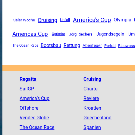
America's Cup
Cruising
Olympia
Unfall
Kieler Woche
Americas Cup
Jugendsegeln
Um
Jörg Riechers
Optimist
Rettung
Bootsbau
Abenteuer
The Ocean Race
Porträt
Blauwass
Regatta
Cruising
SailGP
Charter
America
’s Cup
Reviere
Offshore
Kroatien
Vendée
Globe
Griechenland
The
Ocean
Race
Spanien