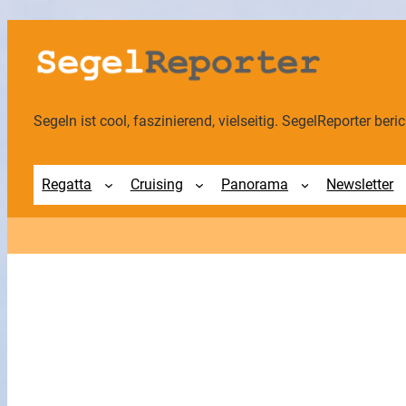
Zum
Inhalt
springen
Segeln ist cool, faszinierend, vielseitig. SegelReporter berich
Regatta
Cruising
Panorama
Newsletter