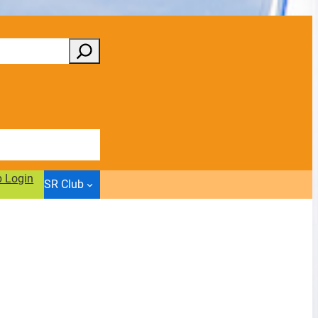
b Login
SR Club