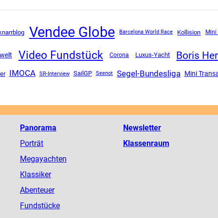
Vendee Globe
knarrblog
Kollision
Mini
Barcelona World Race
Video Fundstück
Boris He
welt
Luxus-Yacht
Corona
Segel-Bundesliga
IMOCA
Mini Trans
SailGP
er
SR-Interview
Seenot
Panorama
Newsletter
Porträt
Klassenraum
Megayachten
Klassiker
Abenteuer
Fundstücke