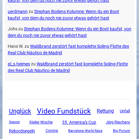
kaufst, von dem du noch nie zuvor etwas gehört hast
uerdmann
zu
Stephan Bodens Kolumne: Wenn du ein Boot
kaufst, von dem du noch nie zuvor etwas gehört hast
Johs
zu
Stephan Bodens Kolumne: Wenn du ein Boot kaufst, von
dem du noch nie zuvor etwas gehört hast
Hans W.
zu
Waldbrand zerstört fast komplette Soling-Flotte des
Real Club Náutico de Madrid
pl_s.heimes
zu
Waldbrand zerstört fast komplette Soling-Flotte
des Real Club Náutico de Madrid
Video Fundstück
Unglück
Rettung
Unfall
35. America's Cup
Kieler Woche
Jörg Riechers
Seenot
Rekordsegeln
Corona
Barcelona World Race
Big Picture