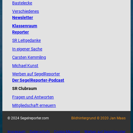
Bastelecke
Verschiedenes
Newsletter
Klassenraum
Reporter
SR Leitgedanke
In eigener Sache
Carsten Kemmling
Michael Kunst
Werben auf SegelReporter
Der SegelReporter-Podcast
SR Clubraum
Fragen und Antworten
Mitgliedschaft erneuern
© 2024 Segelreporter.com
Bildhintergrund © 2020 Jan Maas
Impressum
Datenschutz
Cookie-Manager
Werben auf SegelReporter