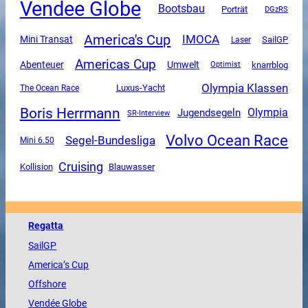
Vendee Globe
Bootsbau
Porträt
DGzRS
America's Cup
IMOCA
Mini Transat
SailGP
Laser
Americas Cup
Abenteuer
Umwelt
knarrblog
Optimist
Olympia Klassen
Luxus-Yacht
The Ocean Race
Boris Herrmann
Olympia
Jugendsegeln
SR-Interview
Volvo Ocean Race
Segel-Bundesliga
Mini 6.50
Cruising
Kollision
Blauwasser
Regatta
SailGP
America
’s Cup
Offshore
Vendée
Globe