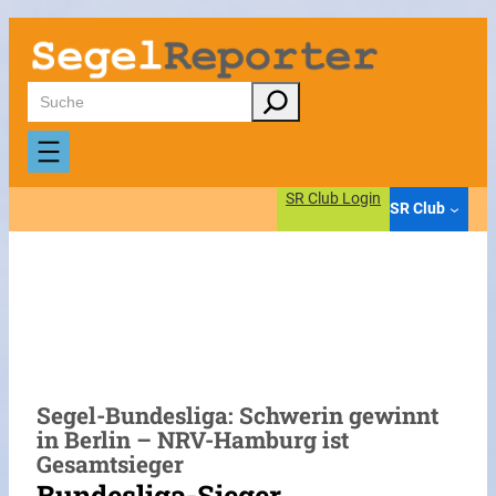
Zum
Inhalt
springen
Suchen
SR Club Login
SR Club
Segel-Bundesliga: Schwerin gewinnt
in Berlin – NRV-Hamburg ist
Gesamtsieger
Bundesliga-Sieger