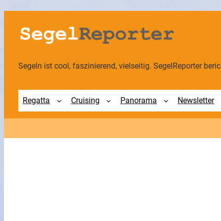
Zum
Inhalt
springen
Segeln ist cool, faszinierend, vielseitig. SegelReporter berich
Regatta
Cruising
Panorama
Newsletter