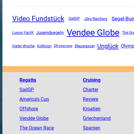
Video Fundstück
Segel-Bun
SailGP
Jörg Riechers
Vendee Globe
Jugendsegeln
Luxus-Yacht
The Oc
Unglück
Olymp
Kieler Woche
Kollision
SR-Interview
Blauwasser
Regatta
Cruising
SailGP
Charter
America
’s Cup
Reviere
Offshore
Kroatien
Vendée
Globe
Griechenland
The
Ocean
Race
Spanien