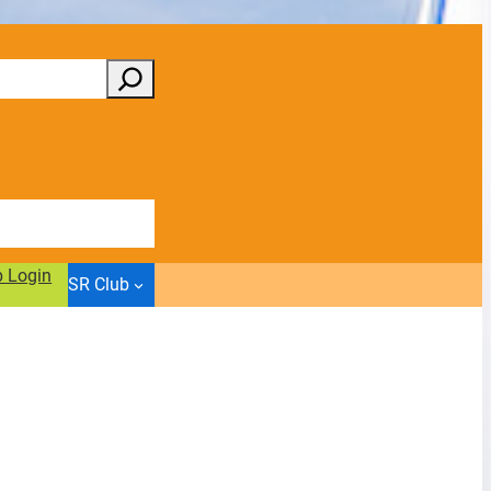
b Login
SR Club