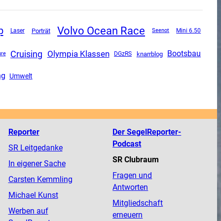
Volvo Ocean Race
p
Porträt
Mini 6.50
Laser
Seenot
Cruising
Olympia Klassen
Bootsbau
DGzRS
knarrblog
ure
ng
Umwelt
Reporter
Der SegelReporter-
Podcast
SR Leitgedanke
SR Clubraum
In eigener Sache
Fragen und
Carsten Kemmling
Antworten
Michael Kunst
Mitgliedschaft
Werben auf
erneuern