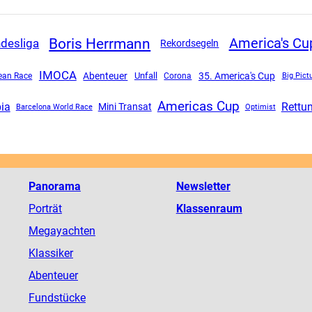
Boris Herrmann
America's Cu
desliga
Rekordsegeln
IMOCA
Abenteuer
Unfall
35. America's Cup
ean Race
Corona
Big Pict
Americas Cup
ia
Rettu
Mini Transat
Barcelona World Race
Optimist
Panorama
Newsletter
Porträt
Klassenraum
Megayachten
Klassiker
Abenteuer
Fundstücke