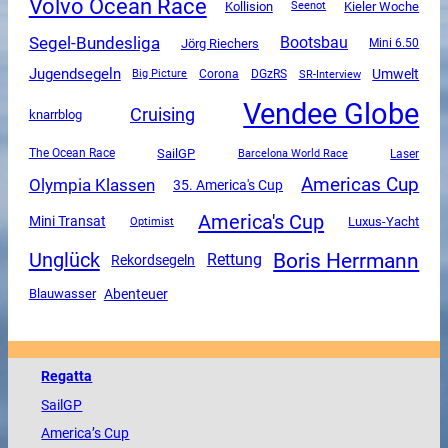
Volvo Ocean Race
Kollision
Kieler Woche
Seenot
Segel-Bundesliga
Bootsbau
Jörg Riechers
Mini 6.50
Jugendsegeln
Umwelt
Corona
DGzRS
SR-Interview
Big Picture
Vendee Globe
Cruising
knarrblog
SailGP
The Ocean Race
Barcelona World Race
Laser
Americas Cup
Olympia Klassen
35. America's Cup
America's Cup
Mini Transat
Luxus-Yacht
Optimist
Boris Herrmann
Unglück
Rettung
Rekordsegeln
Abenteuer
Blauwasser
Regatta
SailGP
America
’s Cup