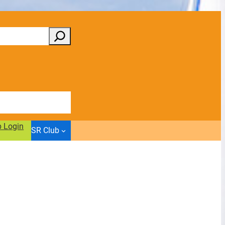
b Login
SR Club