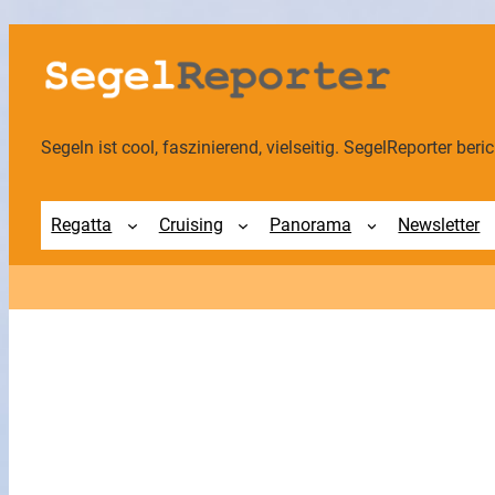
Zum
Inhalt
springen
Segeln ist cool, faszinierend, vielseitig. SegelReporter berich
Regatta
Cruising
Panorama
Newsletter