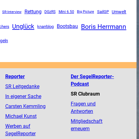
Rettung
SailGP
Umwelt
SR-Interview
DGzRS
Mini 6.50
Big Picture
Boris Herrmann
Unglück
Bootsbau
chers
knarrblog
geln
Reporter
Der SegelReporter-
Podcast
SR Leitgedanke
SR Clubraum
In eigener Sache
Fragen und
Carsten Kemmling
Antworten
Michael Kunst
Mitgliedschaft
Werben auf
erneuern
SegelReporter