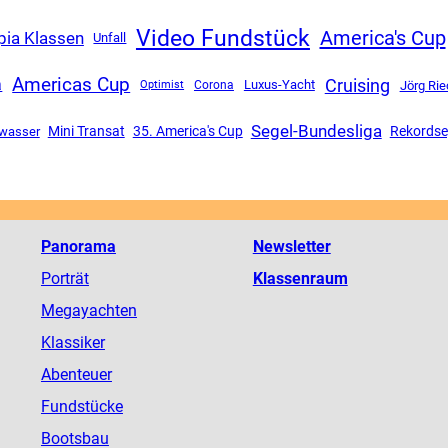
Video Fundstück
America's Cup
ia Klassen
Unfall
Americas Cup
Cruising
a
Luxus-Yacht
Corona
Jörg Rie
Optimist
Segel-Bundesliga
Mini Transat
35. America's Cup
Rekordse
wasser
Panorama
Newsletter
Porträt
Klassenraum
Megayachten
Klassiker
Abenteuer
Fundstücke
Bootsbau