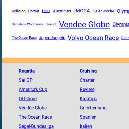
Olymp
IMOCA
Abenteuer
Kollision
Porträt
Kieler Woche
Laser
Vendee Globe
Olympi
Barcelona World Race
Seenot
Volvo Ocean Race
Jugendsegeln
The Ocean Race
Blau
Regatta
Cruising
SailGP
Charter
America
’s Cup
Reviere
Offshore
Kroatien
Vendée
Globe
Griechenland
The
Ocean
Race
Spanien
Segel-Bundesliga
Italien