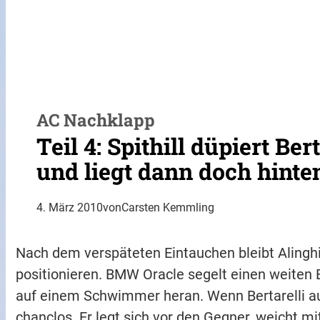
AC Nachklapp
Teil 4: Spithill düpiert Be
und liegt dann doch hinte
4. März 2010
von
Carsten Kemmling
Nach dem verspäteten Eintauchen bleibt Alinghi 
positionieren. BMW Oracle segelt einen weiten
auf einem Schwimmer heran. Wenn Bertarelli auf 
chanclos. Er legt sich vor den Gegner, weicht m