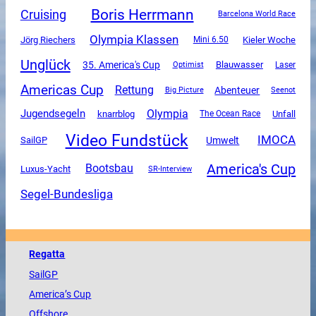
Boris Herrmann
Cruising
Barcelona World Race
Olympia Klassen
Jörg Riechers
Mini 6.50
Kieler Woche
Unglück
35. America's Cup
Blauwasser
Optimist
Laser
Americas Cup
Rettung
Abenteuer
Big Picture
Seenot
Olympia
Jugendsegeln
Unfall
knarrblog
The Ocean Race
Video Fundstück
IMOCA
SailGP
Umwelt
America's Cup
Bootsbau
Luxus-Yacht
SR-Interview
Segel-Bundesliga
Regatta
SailGP
America
’s Cup
Offshore