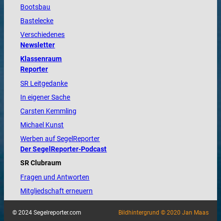
Bootsbau
Bastelecke
Verschiedenes
Newsletter
Klassenraum
Reporter
SR Leitgedanke
In eigener Sache
Carsten Kemmling
Michael Kunst
Werben auf SegelReporter
Der SegelReporter-Podcast
SR Clubraum
Fragen und Antworten
Mitgliedschaft erneuern
© 2024 Segelreporter.com
Bildhintergrund © 2020 Jan Maas