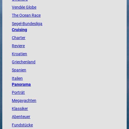
Vendée
Globe
The
Ocean
Race
Segel-Bundesliga
Cruising
Charter
Reviere
Kroatien
Griechenland
Spanien
Italien
Panorama
Porträt
Megayachten
Klassiker
Abenteuer
Fundstücke