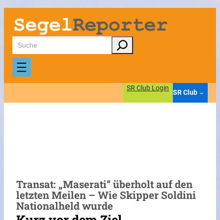
Zum
Inhalt
springen
Suchen
SR Club Login
SR Club
Transat: „Maserati“ überholt auf den
letzten Meilen – Wie Skipper Soldini
Nationalheld wurde
Kurz vor dem Ziel