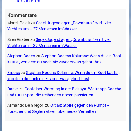
faszinieren.
Kommentare
Marek Pajak
zu
Segel-Jugendlager: „Downburst“ wirft vier
Yachten um – 37 Menschen im Wasser
Sven Gräber
zu
Segel-Jugendlager: „Downburst“ wirft vier
Yachten um – 37 Menschen im Wasser
Stephan Boden
zu
Stephan Bodens Kolumne: Wenn du ein Boot
kaufst, von dem du noch nie zuvor etwas gehört hast
Erposs
zu
Stephan Bodens Kolumne: Wenn du ein Boot kaufst,
von dem du noch nie zuvor etwas gehört hast
Daniel
zu
Container-Warnung in der Biskaya: Wie knapp Sodebo
und IDEC Sport die treibenden Boxen passierten
Armando De Gregori
zu
Orcas: Stöße gegen den Rumpf –
Forscher und Segler rätseln über neues Verhalten