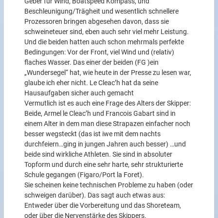
Geber für Wind, Boatspeed Kompass, und
Beschleunigung/Trägheit und wesentlich schnellere
Prozessoren bringen abgesehen davon, dass sie
schweineteuer sind, eben auch sehr viel mehr Leistung.
Und die beiden hatten auch schon mehrmals perfekte
Bedingungen: Vor der Front, viel Wind und (relativ)
flaches Wasser. Das einer der beiden (FG )ein
„Wundersegel“ hat, wie heute in der Presse zu lesen war,
glaube ich eher nicht. Le Cleac’h hat da seine
Hausaufgaben sicher auch gemacht
Vermutlich ist es auch eine Frage des Alters der Skipper:
Beide, Armel le Cleac’h und Francois Gabart sind in
einem Alter in dem man diese Strapazen einfacher noch
besser wegsteckt (das ist iwe mit dem nachts
durchfeiern…ging in jungen Jahren auch besser) …und
beide sind wirkliche Athleten. Sie sind in absoluter
Topform und durch eine sehr harte, sehr strukturierte
Schule gegangen (Figaro/Port la Foret).
Sie scheinen keine technischen Probleme zu haben (oder
schweigen darüber). Das sagt auch etwas aus:
Entweder über die Vorbereitung und das Shoreteam,
oder über die Nervenstärke des Skippers.