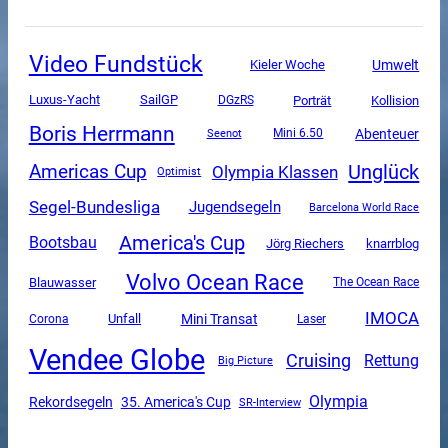
Video Fundstück
Umwelt
Kieler Woche
Luxus-Yacht
SailGP
DGzRS
Porträt
Kollision
Boris Herrmann
Abenteuer
Mini 6.50
Seenot
Unglück
Americas Cup
Olympia Klassen
Optimist
Segel-Bundesliga
Jugendsegeln
Barcelona World Race
America's Cup
Bootsbau
Jörg Riechers
knarrblog
Volvo Ocean Race
Blauwasser
The Ocean Race
IMOCA
Mini Transat
Unfall
Corona
Laser
Vendee Globe
Cruising
Rettung
Big Picture
Olympia
Rekordsegeln
35. America's Cup
SR-Interview