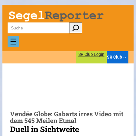
Zum
Inhalt
springen
Suchen
SR Club Login
SR Club
Vendée Globe: Gabarts irres Video mit
dem 545 Meilen Etmal
Duell in Sichtweite