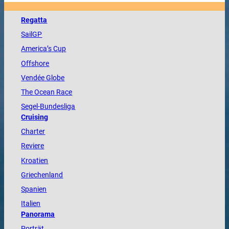
Regatta
SailGP
America
’s Cup
Offshore
Vendée
Globe
The
Ocean
Race
Segel-Bundesliga
Cruising
Charter
Reviere
Kroatien
Griechenland
Spanien
Italien
Panorama
Porträt