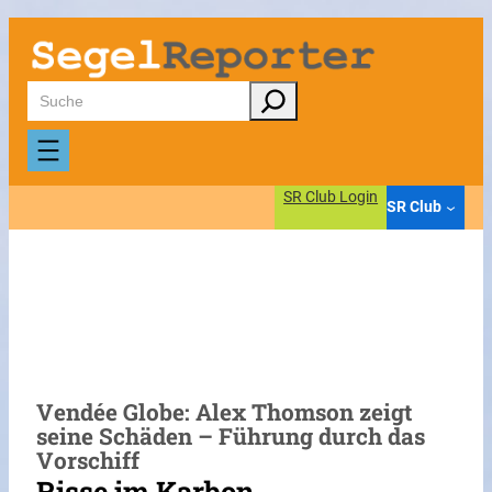
Zum
Inhalt
springen
Suchen
SR Club Login
SR Club
Vendée Globe: Alex Thomson zeigt
seine Schäden – Führung durch das
Vorschiff
Risse im Karbon