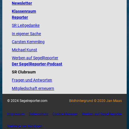
Newsletter
Klassenraum
Reporter
SR Leitgedanke
In eigener Sache
Carsten Kemmling
Michael Kunst
Werben auf SegelReporter
Der SegelReporter-Podcast
SR Clubraum
Fragen und Antworten
Mitgliedschaft erneuern
© 2024 Segelreporter.com
Bildhintergrund © 2020 Jan Maas
Impressum
Datenschutz
Cookie-Manager
Werben auf SegelReporter
Verträge hier kündigen