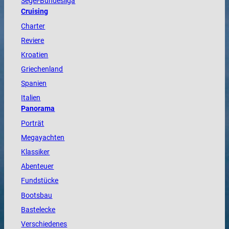
Segel-Bundesliga
Cruising
Charter
Reviere
Kroatien
Griechenland
Spanien
Italien
Panorama
Porträt
Megayachten
Klassiker
Abenteuer
Fundstücke
Bootsbau
Bastelecke
Verschiedenes