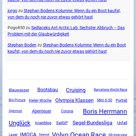
jorgo
zu
Stephan Bodens Kolumne: Wenn du ein Boot kaufst,
von dem du noch nie zuvor etwas gehört hast
Pogo850
zu
Sedlaceks Ant Arctic Lab: Sechster Abbruch – Das
Problem mit der Glaubwürdigkeit
Stephan Boden
zu
Stephan Bodens Kolumne: Wenn du ein Boot
kaufst, von dem du noch nie zuvor etwas gehört hast
Cruising
Bootsbau
Blauwasser
Barcelona World Race
Olympia Klassen
Kieler Woche
Mini 6.50
Porträt
Big Picture
Boris Herrmann
Abenteuer
Corona
Optimist
Unglück
Segel-Bundesliga
SailGP
Unfall
knarrblog
Volvo Ocean Race
IMOCA
SR-Interview
Laser
Seenot