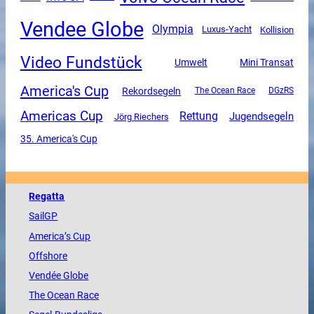
Vendee Globe
Olympia
Luxus-Yacht
Kollision
Video Fundstück
Mini Transat
Umwelt
America's Cup
Rekordsegeln
The Ocean Race
DGzRS
Americas Cup
Rettung
Jugendsegeln
Jörg Riechers
35. America's Cup
Regatta
SailGP
America
’s Cup
Offshore
Vendée
Globe
The
Ocean
Race